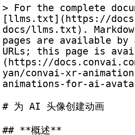
> For the complete docu
[llms.txt](https://docs
docs/llms.txt). Markdow
pages are available by 
URLs; this page is avai
(https://docs.convai.co
yan/convai-xr-animation
animations-for-ai-avata
# 为 AI 头像创建动画

## **概述**
