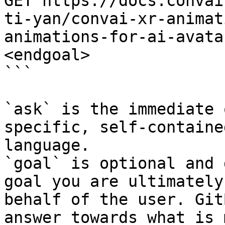
GET https://docs.convai
ti-yan/convai-xr-animat
animations-for-ai-avata
<endgoal>

```

`ask` is the immediate 
specific, self-containe
language.

`goal` is optional and 
goal you are ultimately
behalf of the user. Git
answer towards what is 