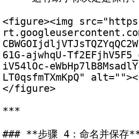
<figure><img src="https
rt.googleusercontent.co
CBWGOIjdljVTJsTQZYqQC2W
61G-ajwhqU-Tf2EFjhV5F5_
iV54lOc-eWbHp7lB8MsadlY
LT0qsfmTXmKpQ" alt=""><
</figure>

***

### **步骤 4：命名并保存**