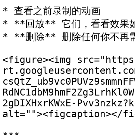
* 查看之前录制的动画

* **回放** 它们，看看效果如
* **删除** 删除任何你不再
<figure><img src="https
rt.googleusercontent.co
csQtZ_ub9vc0PUVz9smmnFF
RdNC1dbM9hmF2Zg3LrhKl0W
2gDIXHxrKWxE-Pvv3nzkz?k
alt=""><figcaption></fi