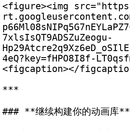
<figure><img src="https
rt.googleusercontent.co
p66Ml08sNIPq5G7nEYLaPZ7
7xlsIsQT9ADSZuZeogu-
Hp29Atcre2q9Xz6eD_oSIlE
4eQ?key=fHPO8I8f-LT0qsf
<figcaption></figcaptio
***

### **继续构建你的动画库**
