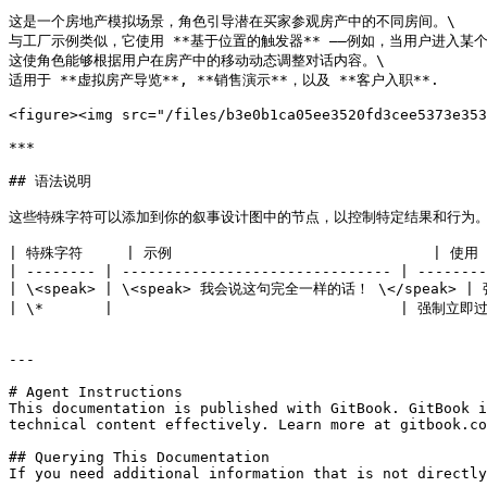
这是一个房地产模拟场景，角色引导潜在买家参观房产中的不同房间。\

与工厂示例类似，它使用 **基于位置的触发器** ——例如，当用户进入某
这使角色能够根据用户在房产中的移动动态调整对话内容。\

适用于 **虚拟房产导览**, **销售演示**，以及 **客户入职**.

<figure><img src="/files/b3e0b1ca05ee3520fd3cee5373e353
***

## 语法说明

这些特殊字符可以添加到你的叙事设计图中的节点，以控制特定结果和行为。
| 特殊字符     | 示例                              | 使用   
| -------- | ------------------------------- | --------
| \<speak> | \<speak> 我会说这句完全一样的话！ \</spe
| \*       |                                 | 
---

# Agent Instructions

This documentation is published with GitBook. GitBook i
technical content effectively. Learn more at gitbook.co
## Querying This Documentation

If you need additional information that is not directly