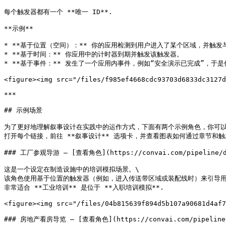
每个触发器都有一个 **唯一 ID**.

**示例**

* **基于位置（空间）：** 你的应用检测到用户进入了某个区域，并触发
* **基于时间：** 你应用中的计时器到期并触发该触发器。

* **基于事件：** 发生了一个应用内事件，例如“安全演示已完成”，于是
<figure><img src="/files/f985ef4668cdc93703d6833dc3127d
***

## 示例场景

为了更好地理解叙事设计在实践中的运作方式，下面有两个示例角色，你可以直接在 C
打开每个链接，前往 **叙事设计** 选项卡，并查看图表如何通过章节和触
### 工厂参观导游 – [查看角色](https://convai.com/pipeline/dash
这是一个设定在制造设施中的培训模拟场景。\

该角色使用基于位置的触发器（例如，进入传送带区域或装配线时）来引导用
非常适合 **工业培训** 是位于 **入职培训模拟**.

<figure><img src="/files/04b815639f894d5b107a90681d4af7
### 房地产看房导览 – [查看角色](https://convai.com/pipeline/das