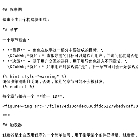
## 叙事图

叙事图由四个构建块组成：

## 章节

一个章节包含：

* **目标** – 角色在叙事这一部分中要达成的目标。\

  \&#xNAN;*例如：* 虚拟导游的目标可以是欢迎用户，并询问他们是否想开始参观。

* **决策** – 基于用户交互的选择，用于引导角色进入不同章节。\

  \&#xNAN;*例如：* 如果用户对参观说“是”，下一章节可能会开始参观路线；如果说“否”，角色可能会提供替代信息。

{% hint style="warning" %}

确保决策清晰且明确；否则，预期的章节可能不会被触发。

{% endhint %}

每个章节都有一个 **唯一 ID**.

<figure><img src="/files/ed10c4dec636dfdc62279bed9caf30
***

## 触发器

触发器是来自应用程序的一个简单信号，用于指示某个条件已满足。触发后，