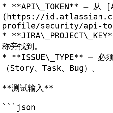
* **API\_TOKEN** – 从 [
(https://id.atlassian.c
profile/security/api-to
* **JIRA\_PROJECT\_
称旁找到。

* **ISSUE\_TYPE** –
（Story、Task、Bug）。

**测试输入**

```json
