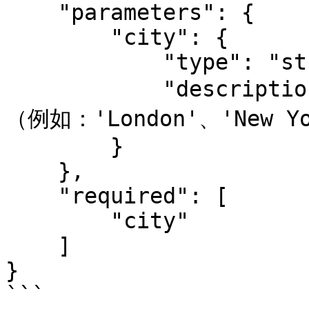
    "parameters": {

        "city": {

            "type": "string",

            "description": "要获取天气信息的城市名称
（例如：'London'、'New Yo
        }

    },

    "required": [

        "city"

    ]

}

```
