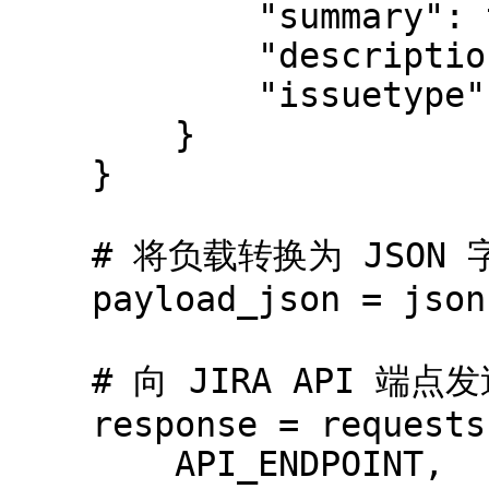
            "summary": ticket_data.get("summary"),

            "description": description_adf,

            "issuetype": {"name": ISSUE_TYPE},

        }

    }

    # 将负载转换为 JSON 字符串

    payload_json = json.dumps(payload)

    # 向 JIRA API 端点发送 POST 请求

    response = requests.post(

        API_ENDPOINT,
