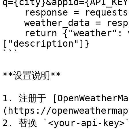
q={city}&appid={API_KEY}
    response = requests.get(url)

    weather_data = response.json()

    return {"weather": weather_data["weather"][0]
["description"]}

```

**设置说明**

1. 注册于 [OpenWeatherMa
(https://openweatherm
2. 替换 `<your-api-k