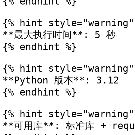
{% endhint %}

{% hint style="warning" 
**最大执行时间**: 5 秒

{% endhint %}

{% hint style="warning" 
**Python 版本**: 3.12

{% endhint %}

{% hint style="warning" 
**可用库**: 标准库 + reque