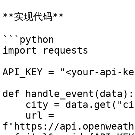
**实现代码**

```python

import requests

API_KEY = "<your-api-key
def handle_event(data):

    city = data.get("city")

    url = 
f"https://api.openweath