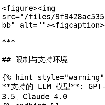
<figure><img 
src="/files/9f9428ac535
bb" alt=""><figcaption>
***

## 限制与支持环境

{% hint style="warning" 
**支持的 LLM 模型**: GPT-
3.5、Claude 4.0
