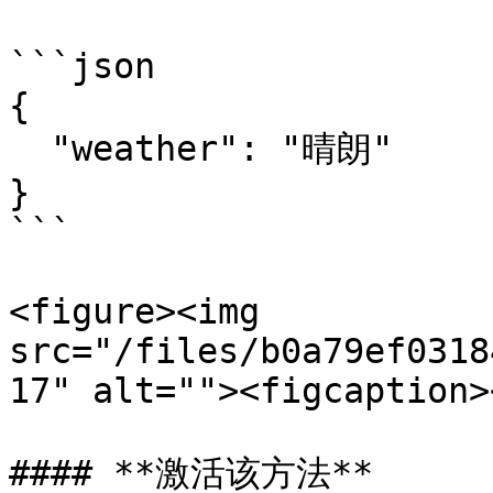
```json

{

  "weather": "晴朗"

}

```

<figure><img 
src="/files/b0a79ef0318
17" alt=""><figcaption>
#### **激活该方法**
