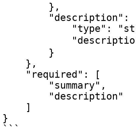
        },

        "description": {

            "type": "string",

            "description": "Jira 问题的详细描述"

        }

    },

    "required": [

        "summary",

        "description"

    ]

}

```
