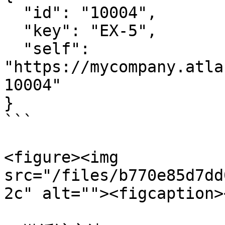
  "id": "10004",

  "key": "EX-5",

  "self": 
"https://mycompany.atla
10004"

}

```

<figure><img 
src="/files/b770e85d7dd
2c" alt=""><figcaption>