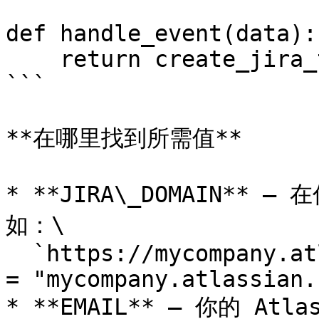
def handle_event(data):

    return create_jira_ticket(data)

```

**在哪里找到所需值**

* **JIRA\_DOMAIN** 
如：\

  `https://mycompany.atlassian.net` → `JIRA_DOMAIN 
= "mycompany.atlassian.
* **EMAIL** – 你的 Atl