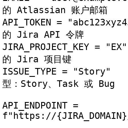
的 Atlassian 账户邮箱

API_TOKEN = "abc123xy
的 Jira API 令牌

JIRA_PROJECT_KEY = "E
的 Jira 项目键

ISSUE_TYPE = "Story"  
型：Story、Task 或 Bug

API_ENDPOINT = 
f"https://{JIRA_DOMAIN}