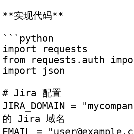
**实现代码**

```python

import requests

from requests.auth impo
import json

# Jira 配置

JIRA_DOMAIN = "mycomp
的 Jira 域名

EMAIL = "user@example