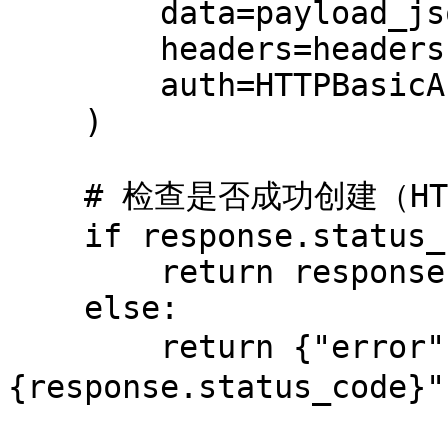
        data=payload_json,

        headers=headers,

        auth=HTTPBasicAuth(EMAIL, API_TOKEN),

    )

    # 检查是否成功创建（HTTP 201 Created）

    if response.status_code == 201:

        return response.json()

    else:

        return {"error": f"创建工单失败：
{response.status_code}"}