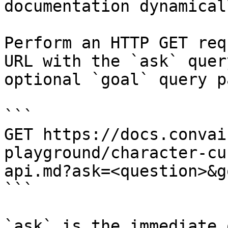
documentation dynamical
Perform an HTTP GET req
URL with the `ask` quer
optional `goal` query p
```

GET https://docs.convai
playground/character-cu
api.md?ask=<question>&g
```

`ask` is the immediate 