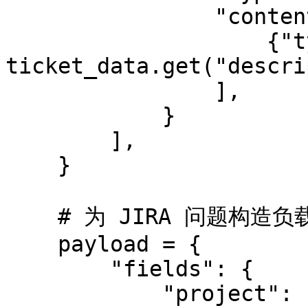
                "content": [

                    {"type": "text", "text": 
ticket_data.get("descri
                ],

            }

        ],

    }

    # 为 JIRA 问题构造负载

    payload = {

        "fields": {

            "project": {"key": JIRA_PROJECT_KEY},
