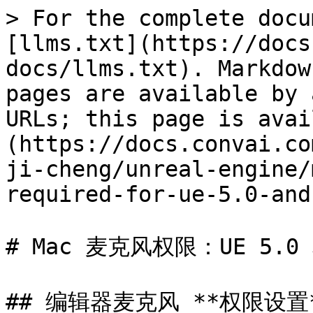
> For the complete docu
[llms.txt](https://docs
docs/llms.txt). Markdow
pages are available by 
URLs; this page is avai
(https://docs.convai.co
ji-cheng/unreal-engine/
required-for-ue-5.0-and
# Mac 麦克风权限：UE 5.0 
## 编辑器麦克风 **权限设置*