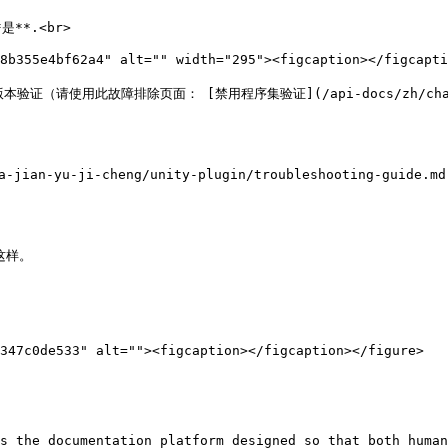
*.<br>

证（请使用此故障排除页面： [禁用程序集验证](/api-docs/zh/cha-jian-y
n-yu-ji-cheng/unity-plugin/troubleshooting-guid
样。

347c0de533" alt=""><figcaption></figcaption></figure>

s the documentation platform designed so that both human