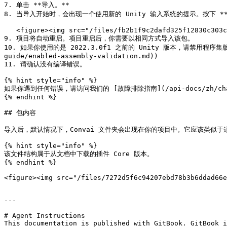
7. 单击 **导入。**

8. 当导入开始时，会出现一个使用新的 Unity 输入系统的提示。按下 **是*
   <figure><img src="/files/fb2b1f9c2dafd325f12830c303c8b355e4bf62a4" alt="" width="295"><figcaption></figcaption></figure>

9. 项目将自动重启。项目重启后，你需要以相同方式导入该包。

10. 如果你使用的是 2022.3.0f1 之前的 Unity 版本，请禁用程序集版本验
guide/enabled-assembly-validation.md))

11. 请确认没有编译错误。

{% hint style="info" %}

如果你遇到任何错误，请访问我们的 [故障排除指南](/api-docs/zh/cha-jia
{% endhint %}

## 包内容

导入后，默认情况下，Convai 文件夹会出现在你的项目中。它应该类似于这
{% hint style="info" %}

该文件结构属于从文档中下载的插件 Core 版本。

{% endhint %}

<figure><img src="/files/7272d5f6c94207ebd78b3b6ddad66e
---

# Agent Instructions

This documentation is published with GitBook. GitBook i