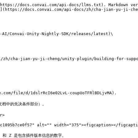
https://docs.convai.com/api-docs/llms.txt). Markdown ver
](https://docs.convai.com/api-docs/zh/cha-jian-yu-ji-che
/Convai-Unity-Nightly-SDK/releases/latest)\

-jian-yu-ji-cheng/unity-plugin/building-for-supporte
/file/d/1dslrRcI6e02LvL-coupUoTFRlBDLjvMA).

查看文档中的先决条件部分）。

>
