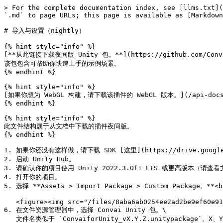
> For the complete documentation index, see [llms.txt](
`.md` to page URLs; this page is available as [Markdown
# 导入与设置（nightly）

{% hint style="info" %}

[**从此链接下载夜间版 Unity 包。**](https://github.com/Conv-AI
该包包含可帮助你快速上手的示例场景。

{% endhint %}

{% hint style="info" %}

[如果你想为 WebGL 构建，请下载该插件的 WebGL 版本。](/api-docs/zh/cha
{% endhint %}

{% hint style="info" %}

此文件结构属于从文档中下载的插件夜间版。

{% endhint %}

1. 如果你还没有这样做，请下载 SDK [这里](https://drive.google.com
2. 启动 Unity Hub。

3. 请确认你的项目使用 Unity 2022.3.0f1 LTS 或更高版本（请
4. 打开你的项目。

5. 选择 **Assets > Import Package > Custom Package。**<br
   <figure><img src="/files/8aba6ab0254ee2ad2be9ef60e91c1895b7ce0f57" alt="" width="375"><figcaption></figcaption></figure>

6. 在文件资源管理器中，选择 Convai Unity 包。\

   文件名类似于 `ConvaiforUnity_vX.Y.Z.unitypackage`。X、Y 和 Z 是包含插件版本信息的数字。
