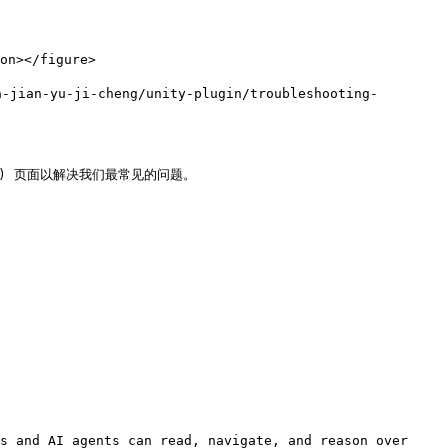
u-ji-cheng/unity-plugin/troubleshooting-
e.md) 页面以解决我们最常见的问题。

s and AI agents can read, navigate, and reason over 