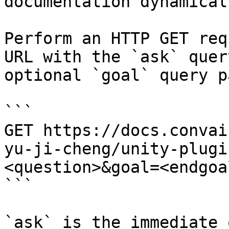
documentation dynamical
Perform an HTTP GET req
URL with the `ask` quer
optional `goal` query p
```

GET https://docs.convai
yu-ji-cheng/unity-plugi
<question>&goal=<endgoal
```

`ask` is the immediate 