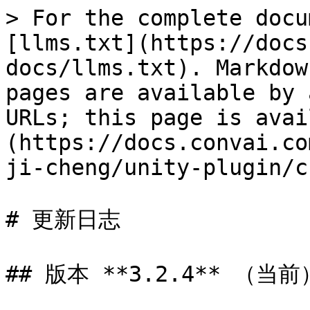
> For the complete docu
[llms.txt](https://docs
docs/llms.txt). Markdow
pages are available by 
URLs; this page is avai
(https://docs.convai.co
ji-cheng/unity-plugin/c
# 更新日志

## 版本 **3.2.4** （当前）