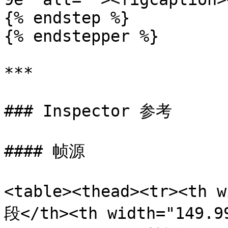
{% endstep %}

{% endstepper %}

***

### Inspector 参考

#### 帧源

<table><thead><tr><th 
段</th><th width="149.9