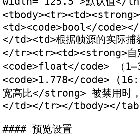
width="125.5">默认值</th
<tbody><tr><td><stron
<td><code>bool</code></
</td><td>根据帧源的实际
</tr><tr><td><strong>
<code>float</code> （1–
<code>1.778</code> (1
宽高比</strong> 被禁
</td></tr></tbody></tabl
#### 预览设置
