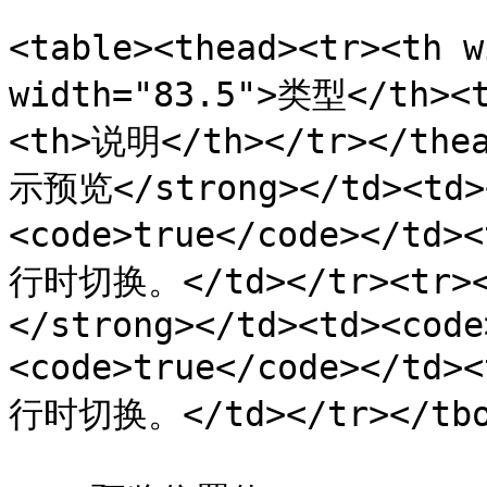
<table><thead><tr><th 
width="83.5">类型</th><
<th>说明</th></tr></thea
示预览</strong></td><td><
<code>true</code><
行时切换。</td></tr><tr>
</strong></td><td><code
<code>true</code><
行时切换。</td></tr></tbod