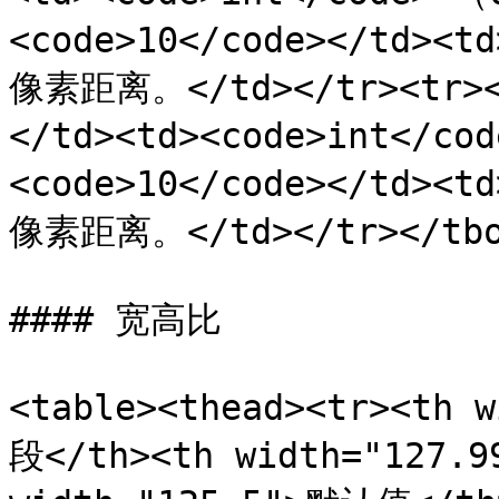
<code>10</code></t
像素距离。</td></tr><tr><
</td><td><code>int</co
<code>10</code></t
像素距离。</td></tr></tbod
#### 宽高比

<table><thead><tr><th 
段</th><th width="127.9