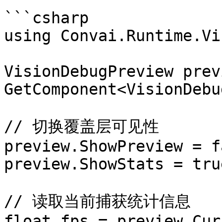
```csharp

using Convai.Runtime.Vi
VisionDebugPreview prev
GetComponent<VisionDebu
// 切换覆盖层可见性

preview.ShowPreview = f
preview.ShowStats = true
// 读取当前捕获统计信息

float fps = preview.Cur