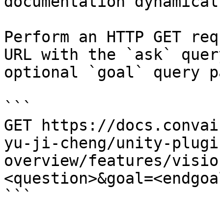
documentation dynamical
Perform an HTTP GET req
URL with the `ask` quer
optional `goal` query p
```

GET https://docs.convai
yu-ji-cheng/unity-plugi
overview/features/visio
<question>&goal=<endgoal
```
