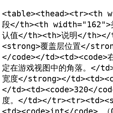
<table><thead><tr><th 
段</th><th width="162"
认值</th><th>说明</th></t
<strong>覆盖层位置</stron
</code></td><td><cod
定在游戏视图中的角落。</td></
宽度</strong></td><td><
</td><td><code>320</
度。</td></tr><tr><td><
<td><code>int</code> （