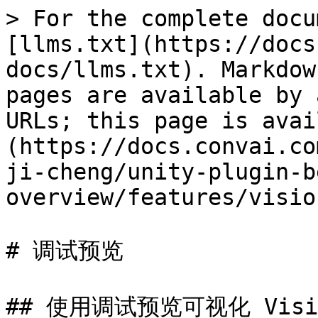
> For the complete docu
[llms.txt](https://docs
docs/llms.txt). Markdow
pages are available by 
URLs; this page is avai
(https://docs.convai.co
ji-cheng/unity-plugin-b
overview/features/visio
# 调试预览

## 使用调试预览可视化 Visio