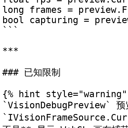
long frames = preview.F
bool capturing = previe
```

***

### 已知限制

{% hint style="warning" 
`VisionDebugPreview` 预
`IVisionFrameSource.C