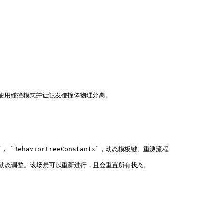
用碰撞模式并让触发碰撞体物理分离。

`, `BehaviorTreeConstants`，动态模板键、重测流程

动态调整。该场景可以重新进行，且会重置所有状态。
