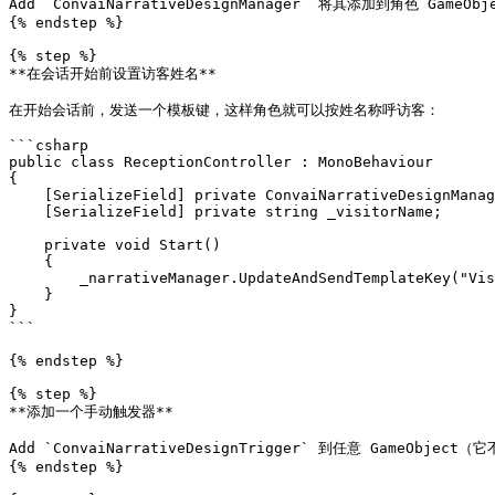
Add `ConvaiNarrativeDesignManager` 将其添加到
{% endstep %}

{% step %}

**在会话开始前设置访客姓名**

在开始会话前，发送一个模板键，这样角色就可以按姓名称呼访客：

```csharp

public class ReceptionController : MonoBehaviour

{

    [SerializeField] private ConvaiNarrativeDesignManager _narrativeManager;

    [SerializeField] private string _visitorName;

    private void Start()

    {

        _narrativeManager.UpdateAndSendTemplateKey("VisitorName", _visitorName);

    }

}

```

{% endstep %}

{% step %}

**添加一个手动触发器**

Add `ConvaiNarrativeDesignTrigger` 到任意 GameO
{% endstep %}
