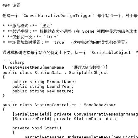
### 设置

创建一个 `ConvaiNarrativeDesignTrigger` 每个站点一个。对于
* **激活模式：** `接近`

* **邻近半径：** 根据站点大小调整（在 Scene 视图中显示为绿色球体 g
* **仅触发一次：** `true`

* **场景加载时重置：** `true` （这样每次访问时导览都会重置）

通过模板键连接每个站点的特定上下文。从一个 `ScriptableObject` 在 `
```csharp

[CreateAssetMenu(menuName = "展厅/站点数据")]

public class StationData : ScriptableObject

{

    public string ProductName;

    public string LaunchYear;

    public string KeyFeature;

}

public class StationController : MonoBehaviour

{

    [SerializeField] private ConvaiNarrativeDesignManager _narrativeManager;

    [SerializeField] private StationData _data;

    private void Start()

    {

        _narrativeManager.UpdateTemplateKeys(new Dictionary<string, string>
