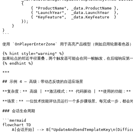
        {

            { "ProductName", _data.ProductName },

            { "LaunchYear",  _data.LaunchYear  },

            { "KeyFeature",  _data.KeyFeature  }

        });

    }

}

```

使用 `OnPlayerEnterZone` 用于高亮产品模型（例如启用轮廓着色器）。
{% hint style="warning" %}

如果站点的邻近半径重叠，两个触发器可能会在同一帧触发，在后端响应第一
{% endhint %}

***

## 示例 4 — 高级：带动态反馈的自适应场景

**复杂度：** 高级 | **激活模式：** 代码驱动 | **使用的功能：** 管理器、 
**场景：** 一位技术技能评估员运行一个多步骤场景。每完成一步，都
### 会话生命周期

```mermaid

flowchart TD

    A[会话开始] --> B["UpdateAndSendTemplateKey\n(DifficultyLevel, Foundation)"]
