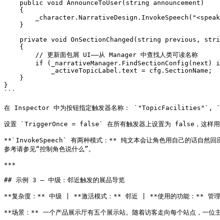
    public void AnnounceToUser(string announcement)

    {

        _character.NarrativeDesign.InvokeSpeech("<speak>{announcement}</speak>");

    }

    private void OnSectionChanged(string previous, string next)

    {

        // 更新面包屑 UI——从 Manager 中查找人类可读名称

        if (_narrativeManager.FindSectionConfig(next) is { } cfg)

            _activeTopicLabel.text = cfg.SectionName;

    }

}

```

在 Inspector 中为按钮指定触发器名称： `"TopicFacilities"`, `"To
设置 `TriggerOnce = false` 在所有触发器上设置为 false，这样
**`InvokeSpeech` 有两种模式：** 纯文本会让角色用自己的
参考请参见“控制角色说什么”。

***

## 示例 3 — 中级：邻近触发的展品导览

**复杂度：** 中级 | **激活模式：** 邻近 | **使用的功能：**
**场景：** 一个产品展示厅有五个展示站。随着访客走向每个站点，一位