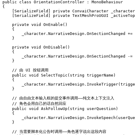
public class OrientationController : MonoBehaviour

{

    [SerializeField] private ConvaiCharacter _character;

    [SerializeField] private TextMeshProUGUI _activeTopicLabel;

    private void OnEnable()

    {

        _character.NarrativeDesign.OnSectionChanged += OnSectionChanged;

    }

    private void OnDisable()

    {

        _character.NarrativeDesign.OnSectionChanged -= OnSectionChanged;

    }

    // 由 UI 按钮调用

    public void SelectTopic(string triggerName)

    {

        _character.NarrativeDesign.InvokeTrigger(triggerName);

    }

    // 由自由文本输入框的提交事件调用——纯文本上下文注入

    // 角色会用自己的话自然回应

    public void AskFollowUp(string userQuestion)

    {

        _character.NarrativeDesign.InvokeSpeech(userQuestion);

    }

    // 当需要脚本化公告时调用——角色逐字说出这段内容
