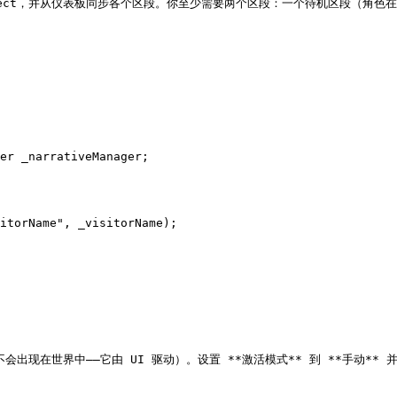
角色 GameObject，并从仪表板同步各个区段。你至少需要两个区段：一个待机区段
bject（它不会出现在世界中——它由 UI 驱动）。设置 **激活模式** 到 **手动