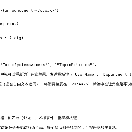
picSystemsAccess"`, `"TopicPolicies"`.

用户就可以重新访问任意主题。发送模板键（`UserName`, `Department`）
话自然回应（适合自由文本追问）；将消息包裹在 `<speak>` 标签中会让角
 管理器、触发器（邻近）、区域事件、批量模板键

主讲角色会开始讲解该产品。每个站点都是独立的，可按任意顺序参观。
