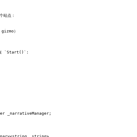
每个站点：

izmo）

Start()`:
