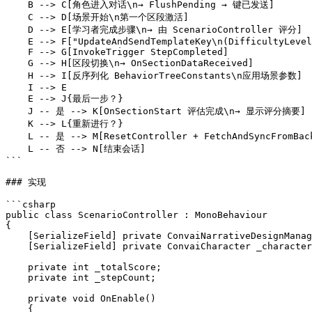
    B --> C[角色进入对话\n→ FlushPending → 键已发送]

    C --> D[场景开始\n第一个区段激活]

    D --> E[学习者完成步骤\n→ 由 ScenarioController 评分]

    E --> F["UpdateAndSendTemplateKey\n(DifficultyLevel, score > 80 ? Advanced : Foundation)"]

    F --> G[InvokeTrigger StepCompleted]

    G --> H[区段切换\n→ OnSectionDataReceived]

    H --> I[反序列化 BehaviorTreeConstants\n应用场景参数]

    I --> E

    E --> J{最后一步？}

    J -- 是 --> K[OnSectionStart 评估完成\n→ 显示评分摘要]

    K --> L{重新进行？}

    L -- 是 --> M[ResetController + FetchAndSyncFromBackend\n→ 重新开始]

    L -- 否 --> N[结束会话]

```

### 实现

```csharp

public class ScenarioController : MonoBehaviour

{

    [SerializeField] private ConvaiNarrativeDesignManager _narrativeManager;

    [SerializeField] private ConvaiCharacter _character;

    private int _totalScore;

    private int _stepCount;

    private void OnEnable()

    {
