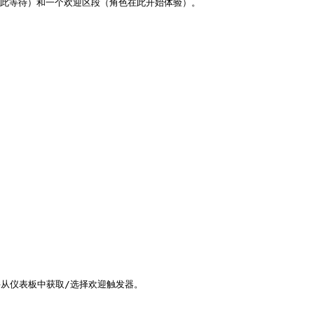
（角色在此等待）和一个欢迎区段（角色在此开始体验）。

** 并从仪表板中获取/选择欢迎触发器。
