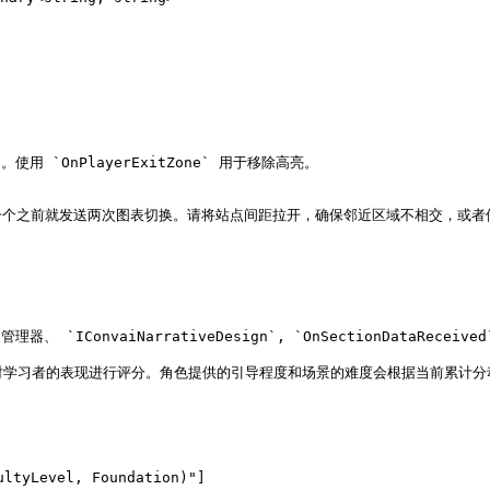
使用 `OnPlayerExitZone` 用于移除高亮。

个之前就发送两次图表切换。请将站点间距拉开，确保邻近区域不相交，或者使
`IConvaiNarrativeDesign`, `OnSectionDataReceived
会对学习者的表现进行评分。角色提供的引导程度和场景的难度会根据当前累计分