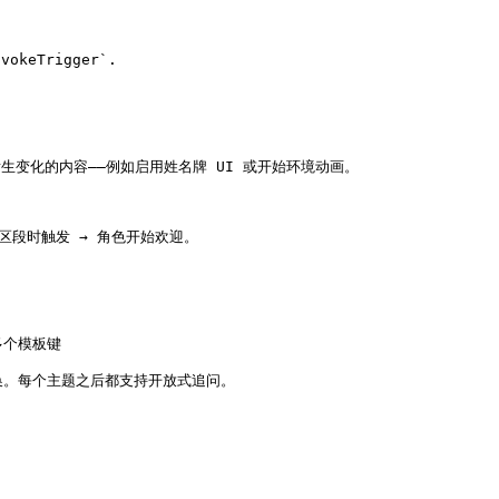
okeTrigger`.

中应发生变化的内容——例如启用姓名牌 UI 或开始环境动画。

欢迎区段时触发 → 角色开始欢迎。

多个模板键

换。每个主题之后都支持开放式追问。
