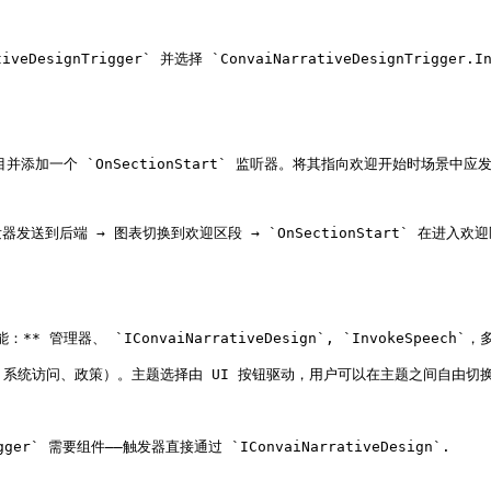
eDesignTrigger` 并选择 `ConvaiNarrativeDesignTrigger.Inv
迎区段条目并添加一个 `OnSectionStart` 监听器。将其指向欢迎开始时场景
触发器发送到后端 → 图表切换到欢迎区段 → `OnSectionStart` 在进入
管理器、 `IConvaiNarrativeDesign`, `InvokeSpeech`，
、系统访问、政策）。主题选择由 UI 按钮驱动，用户可以在主题之间自由切
ger` 需要组件——触发器直接通过 `IConvaiNarrativeDesign`.
