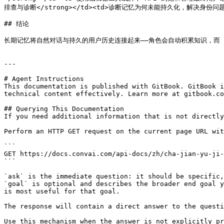
排查与诊断</strong></td><td>诊断记忆为何未能持久化，解决身份问题，并修复
## 结论

长期记忆将自然对话与持久的用户历史连接起来——角色会自动积累知识，而 
---

# Agent Instructions

This documentation is published with GitBook. GitBook i
technical content effectively. Learn more at gitbook.co
## Querying This Documentation

If you need additional information that is not directly
Perform an HTTP GET request on the current page URL wit
```

GET https://docs.convai.com/api-docs/zh/cha-jian-yu-ji-
```

`ask` is the immediate question: it should be specific,
`goal` is optional and describes the broader end goal y
is most useful for that goal.

The response will contain a direct answer to the questi
Use this mechanism when the answer is not explicitly pr