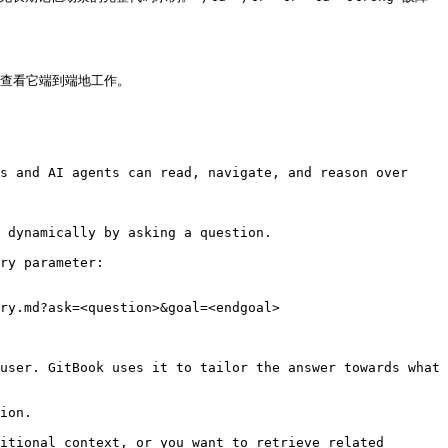
查看它端到端地工作。

s and AI agents can read, navigate, and reason over 
 dynamically by asking a question.

ry parameter:

ry.md?ask=<question>&goal=<endgoal>

user. GitBook uses it to tailor the answer towards what 
ion.

itional context, or you want to retrieve related 