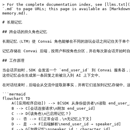
> For the complete documentation index, see [llms.txt](
`.md` to page URLs; this page is available as [Markdown
memory.md).

# 长期记忆

## 跨会话的持久角色记忆

长期记忆（LTM）使 Convai 角色能够在不同的游玩会话之间记住关于
记忆存储在 Convai 后端，按用户和按角色分区，并在每次新会话开始时
## 工作原理

当会话开始时，SDK 会发送一个 `end_user_id` 到 Convai 
这些记忆会在生成第一条回复之前被注入到 AI 上下文中。

在对话结束时，后端会从交流中提取新事实，并将它们追加到记忆存储中。这
```mermaid

flowchart TD

    A([应用程序启动]) --> B[SDK 从身份提供者\n读取 end_user_id]

    B --> C[会话连接请求\n附加 end_user_id]

    C --> D{该角色\n已启用记忆？}

    D -- 否 --> E[正常会话，\n无记忆上下文]

    D -- 是 --> F[后端解析\nend_user_id → speaker_id]

    F --> G[加载记忆\nspeaker_id : character_id]
