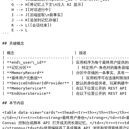
    G --> H[将记忆上下文\n注入 AI 提示]

    H --> I[对话进行中]

    I --> J[后端提取\n新事实]

    J --> K[追加到记忆存储]

    K --> L([会话结束])

    E --> L

```

## 关键概念

| 概念                          | 描述                    
| --------------------------- | -----------------------
| **end\_user\_id**           | 应用程序为每个最终用户
| **记忆分区**                    | 特定用户-角色对的服务器
| **MemoryRecord**            | 分区中存储的一条事实。
| **最终用户元数据**                 | 应用程序可在连接时
| **DeviceEndUserIdProvider** | 默认的身份提供者。玩家构建
| **MemoryService**           | 在以下位置公开的 REST 
| **EndUsersService**         | 在以下位置公开的 REST
## 本节内容

<table data-view="cards"><thead><tr><th></th><t
</td></tr><tr><td><strong>最终用户身份</strong></td
Convai 控制台或脚本 API 打开或关闭长期记忆。</td></tr><tr><t
</strong></td><td>使用编辑器工具或脚本 API 浏览和管理最终用户记录。