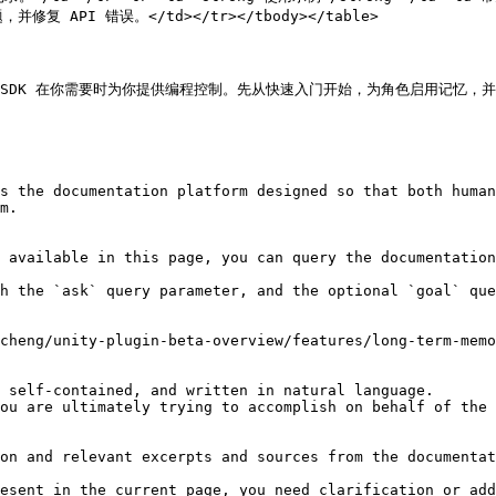
 API 错误。</td></tr></tbody></table>

SDK 在你需要时为你提供编程控制。先从快速入门开始，为角色启用记忆，并
s the documentation platform designed so that both human
m.

 available in this page, you can query the documentation
h the `ask` query parameter, and the optional `goal` que
cheng/unity-plugin-beta-overview/features/long-term-memo
 self-contained, and written in natural language.

ou are ultimately trying to accomplish on behalf of the 
on and relevant excerpts and sources from the documentat
esent in the current page, you need clarification or add