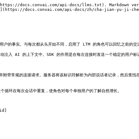
https://docs.convai.com/api-docs/llms.txt). Markdown ver
](https://docs.convai.com/api-docs/zh/cha-jian-yu-ji-che
单个用户的事实。与每次都从头开始不同，启用了 LTM 的角色可以回忆之前的
自动注入 AI 的上下文中。SDK 的作用是在每次连接时发送一个稳定的用户标
服务器，并附带常规的连接请求。服务器将该标识符解析为内部说话者记录，然后查找存储在键
个循环在每次会话中重复，使角色对每个单独用户的了解自然增长。
