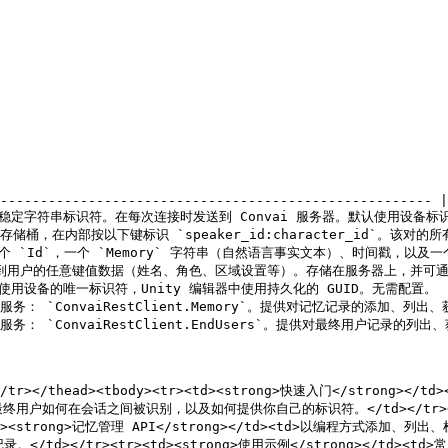
                                                       
------------------------------------------------------ |

提供的稳定字符串标识符。在每次连接时发送到 Convai 服务器。默认使用设备标识符或持
端存储桶，在内部按以下键标识 `speaker_id:character_id`。该对的所
具有一个 `Id`，一个 `Memory` 字符串（自然语言事实文本）、时间戳，以及一个
附加到用户的任意键值数据（姓名、角色、区域设置等）。存储在服务器上，并可通过脚本 AP
中使用设备的唯一标识符，Unity 编辑器中使用持久化的 GUID。无需配置。      
API 服务： `ConvaiRestClient.Memory`。提供对记忆记录的添加、列出、
 API 服务： `ConvaiRestClient.EndUsers`。提供对最终用户记录
h></th></tr></thead><tbody><tr><td><strong>快速入门</
><td>最终用户如何在会话之间被识别，以及如何提供你自己的标识符。</td></tr><tr
d><strong>记忆管理 API</strong></td><td>以编程方式添加、列出
</td></tr><tr><td><strong>使用示例</strong></td><td