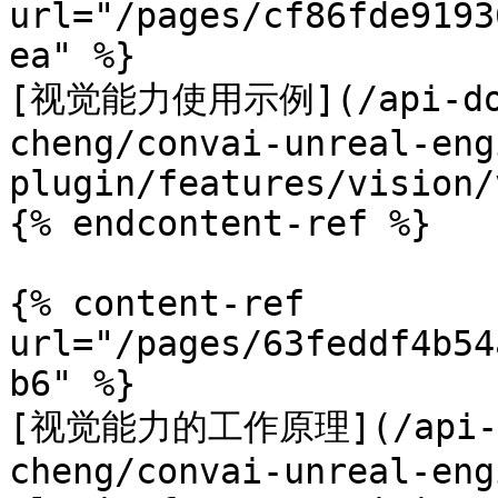
url="/pages/cf86fde9193
ea" %}

[视觉能力使用示例](/api-docs
cheng/convai-unreal-eng
plugin/features/vision/
{% endcontent-ref %}

{% content-ref 
url="/pages/63feddf4b54
b6" %}

[视觉能力的工作原理](/api-doc
cheng/convai-unreal-eng