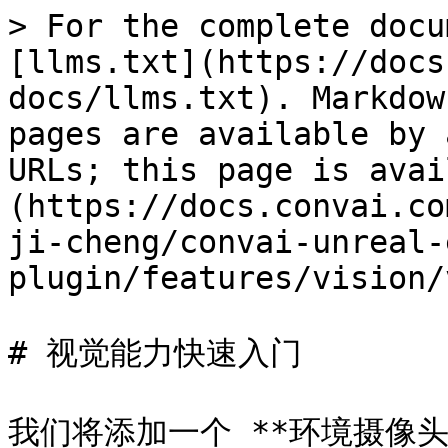
> For the complete docu
[llms.txt](https://docs
docs/llms.txt). Markdow
pages are available by 
URLs; this page is avai
(https://docs.convai.co
ji-cheng/convai-unreal-
plugin/features/vision/
# 视觉能力快速入门

我们将添加一个 **环境摄像头*