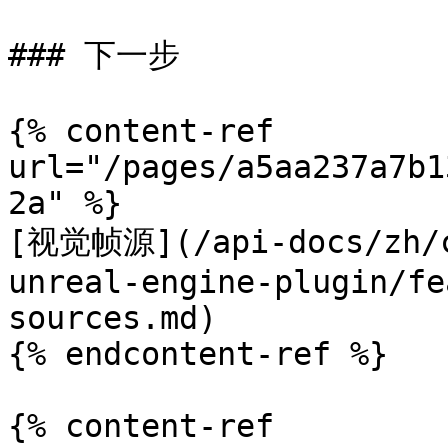
### 下一步

{% content-ref 
url="/pages/a5aa237a7b1
2a" %}

[视觉帧源](/api-docs/zh/c
unreal-engine-plugin/fe
sources.md)

{% endcontent-ref %}

{% content-ref 