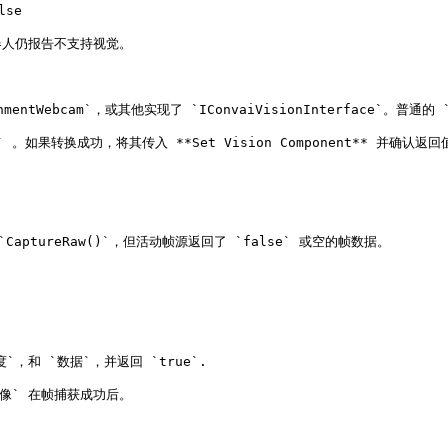
se

天机器人仍报告不支持视觉。

mentWebcam`，或其他实现了 `IConvaiVisionInterface`。普通的 `
e` 。如果转换成功，将其传入 **Set Vision Component** 并确认返回值为


调用 `CaptureRaw()`，但活动帧源返回了 `false` 或空的帧数据。

`，和 `数据`，并返回 `true`.

图像` 在帧捕获成功后。
