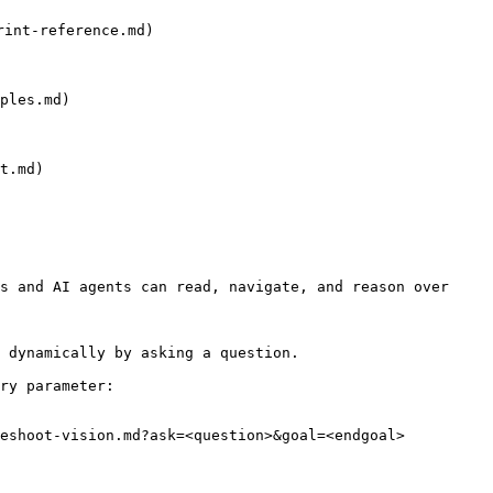
int-reference.md)

les.md)

.md)

s and AI agents can read, navigate, and reason over 
 dynamically by asking a question.

ry parameter:

eshoot-vision.md?ask=<question>&goal=<endgoal>
