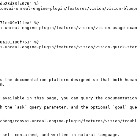
db28d33fc076" %}

nvai-unreal-engine-plugin/features/vision/vision-bluepr
71cc09e11fea" %}

nreal-engine-plugin/features/vision/vision-usage-examp
8a181186f763" %}

nreal-engine-plugin/features/vision/vision-quick-start
s the documentation platform designed so that both human
m.

 available in this page, you can query the documentation
h the `ask` query parameter, and the optional `goal` que
cheng/convai-unreal-engine-plugin/features/vision/troubl
 self-contained, and written in natural language.
