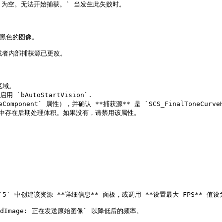
get 为空。无法开始捕获。` 当发生此失败时。

黑色的图像。

或者内部捕获源已更改。

域。

 `bAutoStartVision`.

eComponent` 属性），并确认 **捕获源** 是 `SCS_FinalToneCurveH
，请确认关卡中存在后期处理体积。如果没有，请禁用该属性。

 `5` 中创建该资源 **详细信息** 面板，或调用 **设置最大 FPS** 值设为 
dImage: 正在发送原始图像` 以降低后的频率。
