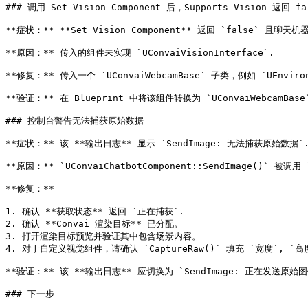
### 调用 Set Vision Component 后，Supports Vision 返回 fal
**症状：** **Set Vision Component** 返回 `false` 且聊
**原因：** 传入的组件未实现 `UConvaiVisionInterface`.

**修复：** 传入一个 `UConvaiWebcamBase` 子类，例如 `UEnviron
**验证：** 在 Blueprint 中将该组件转换为 `UConvaiWebcamBas
### 控制台警告无法捕获原始数据

**症状：** 该 **输出日志** 显示 `SendImage: 无法捕获原始数据`.
**原因：** `UConvaiChatbotComponent::SendImage()` 被
**修复：**

1. 确认 **获取状态** 返回 `正在捕获`.

2. 确认 **Convai 渲染目标** 已分配。

3. 打开渲染目标预览并验证其中包含场景内容。

4. 对于自定义视觉组件，请确认 `CaptureRaw()` 填充 `宽度`, `高度
**验证：** 该 **输出日志** 应切换为 `SendImage: 正在发送原始
### 下一步
