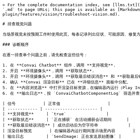
> For the complete documentation index, see [llms.txt](
`.md` to page URLs; this page is available as [Markdown
plugin/features/vision/troubleshoot-vision.md).

# 排查视觉问题

当场景视觉未按预期工作时使用此页。每条记录列出症状、可能原因、修复方
### 诊断顺序

在逐一排查单个问题之前，请先检查这些信号：

1. 在 **Convai Chatbot** 组件，调用 **支持视觉**.

2. 开启 **环境摄像头**，调用 **获取状态**.

3. 开启 **环境摄像头**，调用 **获取最后错误消息** 和 **获取最后错
4. 确认 **Convai 渲染目标** 已在 **详细信息** 面板中分配。

5. 在 **内容浏览器** 中打开渲染目标资源，在编辑器内运行（Play In
6. 在 **输出日志**，按 `ConvaiChatbotComponentLog` 筛选
| 信号           | 正常值                   |

| ------------ | --------------------- |

| **支持视觉**     | `true`                |

| **获取状态**     | `正在捕获` 在活动捕获会话期间      |

| **获取最后错误消息** | 成功启动后为空字符串            |

| 渲染目标预览       | 在编辑器内运行期间显示场景内容       |

| 输出日志         | `SendImage: 正在发送原始图像` |
