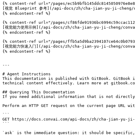
{% content-ref url="/pages/ec5b9bfb145ddc8145050976e8e8
[视觉 Blueprint 参考](/api-docs/zh/cha-jian-yu-ji-cheng/co
{% endcontent-ref %}

{% content-ref url="/pages/cf86fde91936bc6994c59ccac112
[视觉能力使用示例](/api-docs/zh/cha-jian-yu-ji-cheng/convai-u
{% endcontent-ref %}

{% content-ref url="/pages/ffb5a5d9ba2394107ce64c0b0793
[视觉能力快速入门](/api-docs/zh/cha-jian-yu-ji-cheng/convai-u
{% endcontent-ref %}

---

# Agent Instructions

This documentation is published with GitBook. GitBook i
technical content effectively. Learn more at gitbook.co
## Querying This Documentation

If you need additional information that is not directly
Perform an HTTP GET request on the current page URL wit
```

GET https://docs.convai.com/api-docs/zh/cha-jian-yu-ji-
```

`ask` is the immediate question: it should be specific,