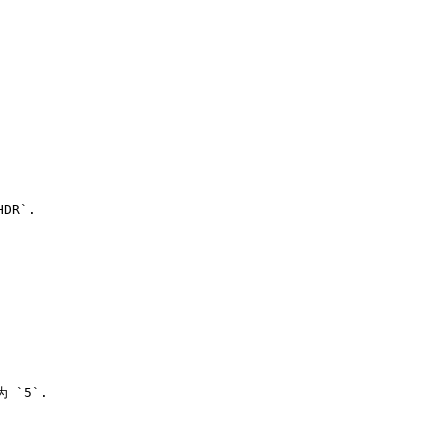
DR`.

`5`.
