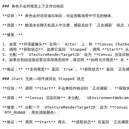
### 角色不会对视觉上下文作出响应

**症状：** 角色会对语音做出响应，但会忽略场景中可见的物体。

**原因：** 帧源未在聊天机器人中注册，捕获未处于 `正在捕获` 状态
**修复：**

1. 放置 **环境摄像头** 在同一 `Actor` 上，和 **Convai Chatb
2. 调用 **获取状态**。如果它返回 `Stopped`，调用 **Start** 从 `B
3. 分配一个 `UTextureRenderTarget2D` 设为 **Convai 渲染目标*
4. 如果在初始连接设置后添加视觉组件，请启用 **始终允许视觉** 在 **
**验证：** **支持视觉** 返回 `true`, **获取状态** 返回 
### Start 无效——组件保持在 Stopped 状态

**症状：** 调用 **Start** 不会将组件移动到 `正在捕获`. **获取状态
**原因：** **Convai 渲染目标** 未分配。 `UEnvironmentWebca
**修复：** 分配一个 `UTextureRenderTarget2D` 设为 **Conv
`RTF_RGBA8`，黑色清除颜色）。

**验证：** 调用 **Start** 再次。 **获取状态** 应返回 `正在捕获`