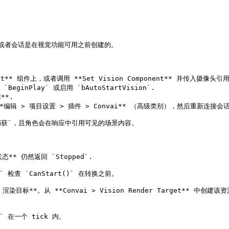
，或者会话是在视觉功能可用之前创建的。

ot** 组件上，或者调用 **Set Vision Component** 并传入摄像头引用
eginPlay` 或启用 `bAutoStartVision`.

*.

编辑 > 项目设置 > 插件 > Convai** （高级类别），然后重新连接会话
`正在捕获`，且角色会在响应中引用可见的场景内容。

** 仍然返回 `Stopped`.

m` 检查 `CanStart()` 在转换之前。

ai 渲染目标**。从 **Convai > Vision Render Target** 中创
 在一个 tick 内。
