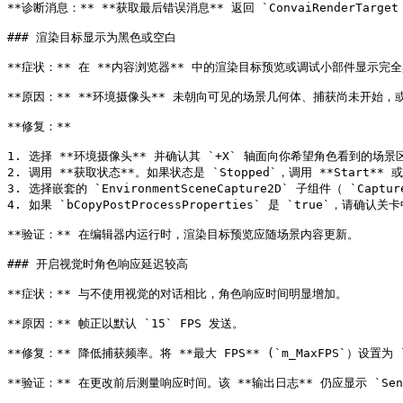
**诊断消息：** **获取最后错误消息** 返回 `ConvaiRenderTar
### 渲染目标显示为黑色或空白

**症状：** 在 **内容浏览器** 中的渲染目标预览或调试小部件显示完全
**原因：** **环境摄像头** 未朝向可见的场景几何体、捕获尚未开始，
**修复：**

1. 选择 **环境摄像头** 并确认其 `+X` 轴面向你希望角色看到的场景区
2. 调用 **获取状态**。如果状态是 `Stopped`，调用 **Start** 或启用
3. 选择嵌套的 `EnvironmentSceneCapture2D` 子组件（ `Captur
4. 如果 `bCopyPostProcessProperties` 是 `true`
**验证：** 在编辑器内运行时，渲染目标预览应随场景内容更新。

### 开启视觉时角色响应延迟较高

**症状：** 与不使用视觉的对话相比，角色响应时间明显增加。

**原因：** 帧正以默认 `15` FPS 发送。

**修复：** 降低捕获频率。将 **最大 FPS** (`m_MaxFPS`）设置为
**验证：** 在更改前后测量响应时间。该 **输出日志** 仍应显示 `Sen