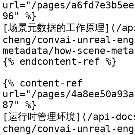
url="/pages/a6fd7e3b5ee
96" %}

[场景元数据的工作原理](/api-d
cheng/convai-unreal-eng
metadata/how-scene-meta
{% endcontent-ref %}

{% content-ref 
url="/pages/4a8ee50a93a
87" %}

[运行时管理环境](/api-docs/
cheng/convai-unreal-eng