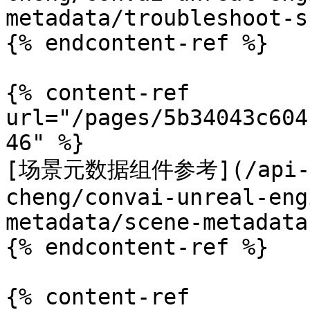
metadata/troubleshoot-s
{% endcontent-ref %}

{% content-ref 
url="/pages/5b34043c604
46" %}

[场景元数据组件参考](/api-doc
cheng/convai-unreal-eng
metadata/scene-metadata
{% endcontent-ref %}

{% content-ref 