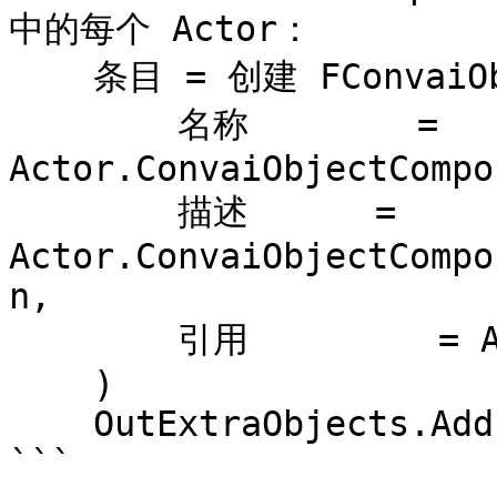
中的每个 Actor：

    条目 = 创建 FConvaiObjectEntry(

        名称        = 
Actor.ConvaiObjectCompo
        描述      = 
Actor.ConvaiObjectCompo
n,

        引用         = Actor

    )

    OutExtraObjects.Add(Entry)

```
