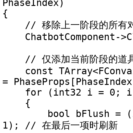
PhaseIndex)

{

    // 移除上一阶段的所有对象

    ChatbotComponent->ClearObjects(false);

    // 仅添加当前阶段的道具

    const TArray<FConvaiObjectEntry>& PhaseEntries 
= PhaseProps[PhaseIndex]
    for (int32 i = 0; i < PhaseEntries.Num(); ++i)

    {

        bool bFlush = (i == PhaseEntries.Num() - 
1); // 在最后一项时刷新
