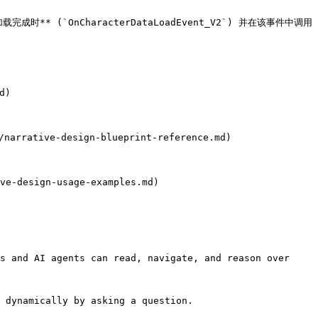
完成时** (`OnCharacterDataLoadEvent_V2`) 并在该事件中调用
)

narrative-design-blueprint-reference.md)

e-design-usage-examples.md)

s and AI agents can read, navigate, and reason over 
 dynamically by asking a question.
