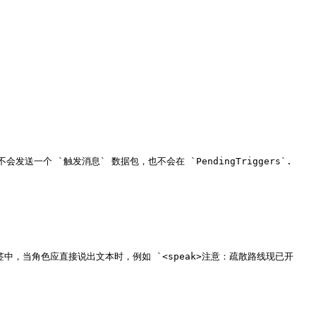
`。它不会发送一个 `触发消息` 数据包，也不会在 `PendingTriggers`.

 标签中，当角色应直接说出文本时，例如 `<speak>注意：疏散路线现已开