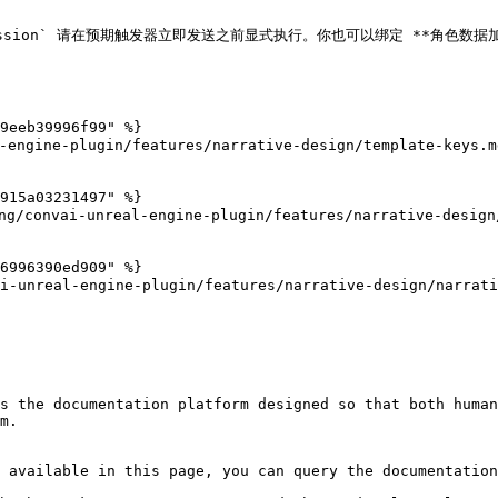
artSession` 请在预期触发器立即发送之前显式执行。你也可以绑定 **角色数据加载
9eeb39996f99" %}

engine-plugin/features/narrative-design/template-keys.md
915a03231497" %}

convai-unreal-engine-plugin/features/narrative-design/
6996390ed909" %}

nreal-engine-plugin/features/narrative-design/narrativ
s the documentation platform designed so that both human
m.

 available in this page, you can query the documentation