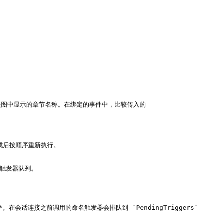
，而不是图中显示的章节名称。在绑定的事件中，比较传入的 
成后按顺序重新执行。

触发器队列。

开始游戏**。在会话连接之前调用的命名触发器会排队到 `PendingTriggers` 