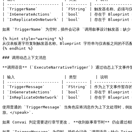
| ---------------------- | --------- | ----------------
| `TriggerName`          | `FString` | 触发器名称。
| `InGenerateActions`    | `bool`    | 存在于 Blue
| `InReplicateOnNetwork` | `bool`    | 存在于 Blue
如果 `TriggerName` 为空时，插件会记录 `调用叙事设计触发器：缺少 T
{% hint style="warning" %}

从仪表板逐字符复制触发器名称。Blueprint 字符串与仪表板之间的不匹配 `
{% endhint %}

### 调用动态上下文消息

**调用语音** (`ExecuteNarrativeTrigger`) 通过动态上下文事件暂
| 输入                     | 类型        | 说明           
| ---------------------- | --------- | ----------------
| `TriggerMessage`       | `FString` | 作为上下文事件暂存
| `InGenerateActions`    | `bool`    | 存在于 Blue
| `InReplicateOnNetwork` | `bool`    | 存在于 Blue
使用普通的 `TriggerMessage` 当角色应将消息作为上下文处理时，
放。</speak>`.

如果 Convai 判定需要进行章节更改， **收到叙事章节时** 仍会通过相同的
如果 `TriggerMessage` 为空时，插件会记录 `调用语音：缺少 Trigg