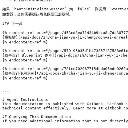
如果 `bAutoInitializeSession` 为 `false`，则调用 `St
触发器，当你需要确认角色数据已加载时。

### 下一步

{% content-ref url="/pages/453cd3ea71434b9c4a8a7da30777
[模板键](/api-docs/zh/cha-jian-yu-ji-cheng/convai-unreal-
{% endcontent-ref %}

{% content-ref url="/pages/579f95b35d1b473357f37588e6fc
[叙事设计 Blueprint 参考](/api-docs/zh/cha-jian-yu-ji-cheng/
{% endcontent-ref %}

{% content-ref url="/pages/78fce7020677f54bda05ede0262a
[叙事设计使用示例](/api-docs/zh/cha-jian-yu-ji-cheng/convai-u
{% endcontent-ref %}

---

# Agent Instructions

This documentation is published with GitBook. GitBook i
technical content effectively. Learn more at gitbook.co
## Querying This Documentation

If you need additional information that is not directly