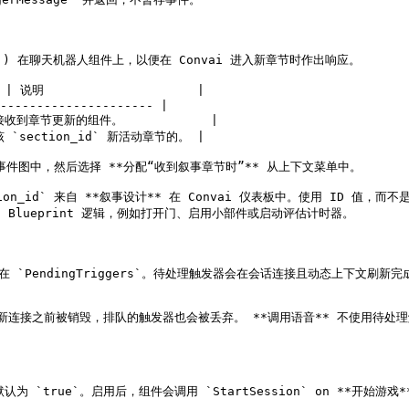
Event`) 在聊天机器人组件上，以便在 Convai 进入新章节时作出响应。

| 说明                     |

--------------------- |

 | 接收到章节更新的组件。            |

| 该 `section_id` 新活动章节的。 |

 引用拖到事件图中，然后选择 **分配“收到叙事章节时”** 从上下文菜单中。

ion_id` 来自 **叙事设计** 在 Convai 仪表板中。使用 ID 值
节的 Blueprint 逻辑，例如打开门、启用小部件或启动评估计时器。

`PendingTriggers`。待处理触发器会在会话连接且动态上下文刷新完
会话重新连接之前被销毁，排队的触发器也会被丢弃。 **调用语音** 不使用待处理
onent` 默认为 `true`。启用后，组件会调用 `StartSession` on **