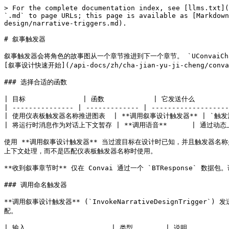
> For the complete documentation index, see [llms.txt](
`.md` to page URLs; this page is available as [Markdown
design/narrative-triggers.md).

# 叙事触发器

叙事触发器会将角色的故事图从一个章节推进到下一个章节。 `UConvaiCha
[叙事设计快速开始](/api-docs/zh/cha-jian-yu-ji-cheng/convai-
### 选择合适的函数

| 目标              | 函数            | 它发送什么          
| --------------- | ------------- | -------------------
| 使用仪表板触发器名称推进图表  | **调用叙事设计触发器** | `触发消息` 
| 将运行时消息作为对话上下文暂存 | **调用语音**      | 通过动态上下文事
使用 **调用叙事设计触发器** 当过渡目标在设计时已知，并且触发器名称
上下文处理，而不是匹配仪表板触发器名称时使用。

**收到叙事章节时** 仅在 Convai 通过一个 `BTResponse` 数据
### 调用命名触发器

**调用叙事设计触发器** (`InvokeNarrativeDesignTrigger`
配。

| 输入                     | 类型        | 说明           