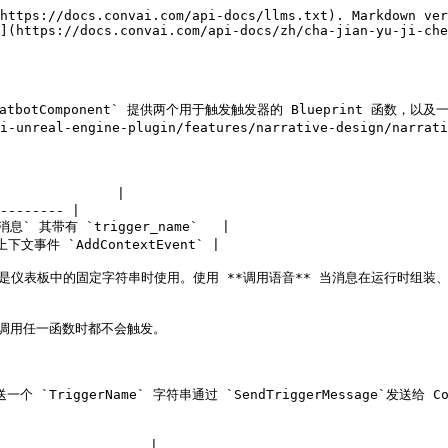
https://docs.convai.com/api-docs/llms.txt). Markdown ver
](https://docs.convai.com/api-docs/zh/cha-jian-yu-ji-che
tbotComponent` 提供两个用于触发触发器的 Blueprint 函
unreal-engine-plugin/features/narrative-design/narrat
             |

-------- |

其带有 `trigger_name`   |

件 `AddContextEvent` |

是仪表板中的固定字符串时使用。使用 **调用语音** 当消息在运行时组装、
包。调用任一函数时都不会触发。

) 发送一个 `TriggerName` 字符串通过 `SendTriggerMessag
                  |
