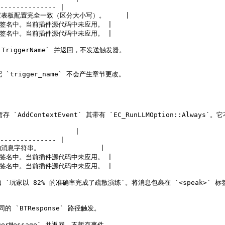
-------------- |

必须与仪表板配置完全一致（区分大小写）。     |

print 签名中。当前插件源代码中未应用。 |

print 签名中。当前插件源代码中未应用。 |

riggerName` 并返回，不发送触发器。

trigger_name` 不会产生章节更改。

存 `AddContextEvent` 其带有 `EC_RunLLMOption::Always
                  |

-------------- |

的消息字符串。               |

print 签名中。当前插件源代码中未应用。 |

print 签名中。当前插件源代码中未应用。 |

例如 `玩家以 82% 的准确率完成了疏散演练`。将消息包裹在 `<speak>`
 `BTResponse` 路径触发。

erMessage` 并返回，不暂存事件。
