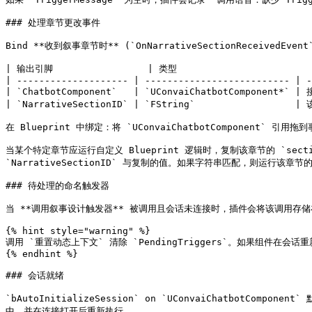
### 处理章节更改事件

Bind **收到叙事章节时** (`OnNarrativeSectionReceived
| 输出引脚                 | 类型                         
| -------------------- | -------------------------- | -
| `ChatbotComponent`   | `UConvaiChatbotComponent*`
| `NarrativeSectionID` | `FString`                  
在 Blueprint 中绑定：将 `UConvaiChatbotComponent`
当某个特定章节应运行自定义 Blueprint 逻辑时，复制该章节的 `sect
`NarrativeSectionID` 与复制的值。如果字符串匹配，则运行该章
### 待处理的命名触发器

当 **调用叙事设计触发器** 被调用且会话未连接时，插件会将该调用存储在 
{% hint style="warning" %}

调用 `重置动态上下文` 清除 `PendingTriggers`。如果组件在
{% endhint %}

### 会话就绪

`bAutoInitializeSession` on `UConvaiChatbotComp
中，并在连接打开后重新执行。
