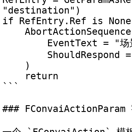
"destination")

if RefEntry.Ref is None:
    AbortActionSequence(

        EventText = "场景中未找到目标",

        ShouldRespond = Always

    )

    return

```

### FConvaiActionPara