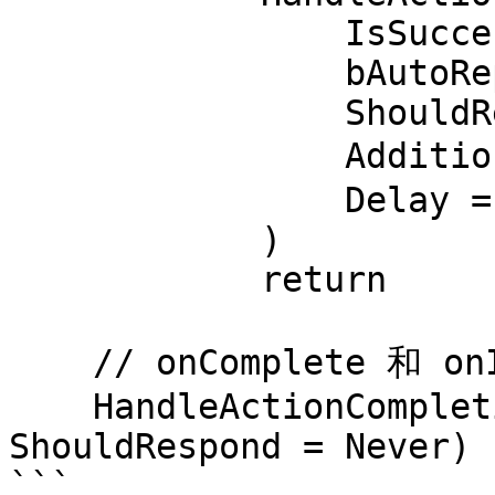
                IsSuccessful = false,

                bAutoReport = true,

                ShouldRespond = Always,

                AdditionalNote = "该舞蹈风格不可用",

                Delay = 1.5

            )

            return

    // onComplete 和 onInterrupted 都会调用：

    HandleActionCompletion(IsSuccessful = true, 
ShouldRespond = Never)

```
