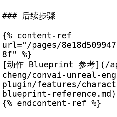
### 后续步骤

{% content-ref 
url="/pages/8e18d509947
8f" %}

[动作 Blueprint 参考](/ap
cheng/convai-unreal-eng
plugin/features/charact
blueprint-reference.md)

{% endcontent-ref %}
