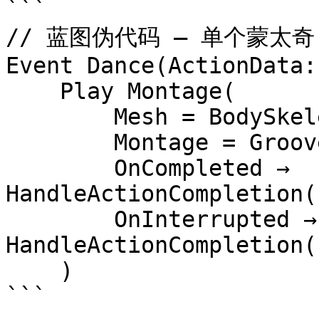
```

// 蓝图伪代码 — 单个蒙太奇

Event Dance(ActionData:
    Play Montage(

        Mesh = BodySkeletalMesh,

        Montage = GrooveDanceMontage,

        OnCompleted → 
HandleActionCompletion(
        OnInterrupted → 
HandleActionCompletion(
    )

```
