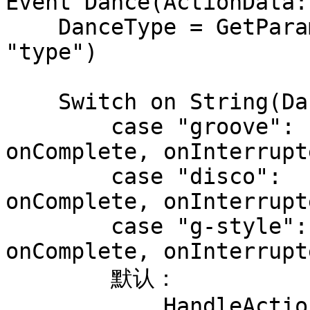
Event Dance(ActionData:
    DanceType = GetParamAsString(ActionData, 
"type")

    Switch on String(DanceType):

        case "groove":  PlayMontage(GrooveMontage, 
onComplete, onInterrupte
        case "disco":   PlayMontage(DiscoMontage, 
onComplete, onInterrupte
        case "g-style": PlayMontage(GStyleMontage, 
onComplete, onInterrupte
        默认：

            HandleActionCompletion(
