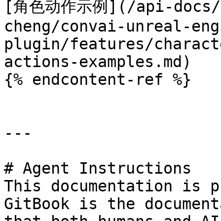
[角色动作示例](/api-docs/z
cheng/convai-unreal-eng
plugin/features/charact
actions-examples.md)

{% endcontent-ref %}

---

# Agent Instructions

This documentation is p
GitBook is the document