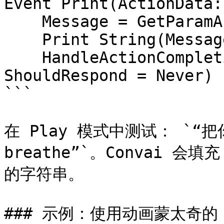
Event Print(ActionData:
    Message = GetParamAsString(ActionData, "text")

    Print String(Message)

    HandleActionCompletion(IsSuccessful = true, 
ShouldRespond = Never)

```

在 Play 模式中测试： `“把
breathe”`。Convai 
的字符串。

### 示例：使用动画蒙太奇的 D