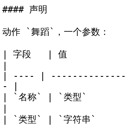
#### 声明

动作 `舞蹈`，一个参数：

| 字段   | 值                                          
|

| ---- | --------------
- |

| `名称` | `类型`                                       
|

| `类型` | `字符串`                                      