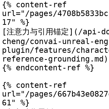
{% content-ref 
url="/pages/4708b5833bc
17" %}

[注意力与引用锚定](/api-docs
cheng/convai-unreal-eng
plugin/features/charact
reference-grounding.md)

{% endcontent-ref %}

{% content-ref 
url="/pages/667b43e0827
61" %}
