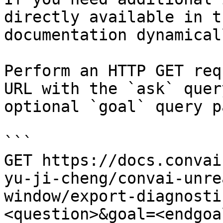
directly available in t
documentation dynamical
Perform an HTTP GET req
URL with the `ask` quer
optional `goal` query p
```

GET https://docs.convai
yu-ji-cheng/convai-unre
window/export-diagnosti
<question>&goal=<endgoal