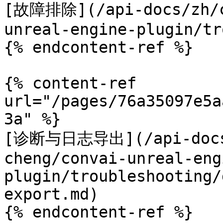
[故障排除](/api-docs/zh/c
unreal-engine-plugin/tr
{% endcontent-ref %}

{% content-ref 
url="/pages/76a35097e5a
3a" %}

[诊断与日志导出](/api-docs/
cheng/convai-unreal-eng
plugin/troubleshooting/
export.md)

{% endcontent-ref %}
