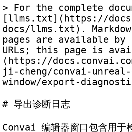
> For the complete docu
[llms.txt](https://docs
docs/llms.txt). Markdow
pages are available by 
URLs; this page is avai
(https://docs.convai.co
ji-cheng/convai-unreal-
window/export-diagnosti
# 导出诊断日志

Convai 编辑器窗口包含用