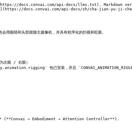
https://docs.convai.com/api-docs/llms.txt). Markdown ver
](https://docs.convai.com/api-docs/zh/cha-jian-yu-ji-che
色会用眼睛和头部跟随主摄像机，并具有程序化的扫视和眨眼。

为左眼 / 右眼）

ity.animation.rigging` 包已安装，并且 `CONVAI_ANIMATION
**Convai → Embodiment → Attention Controller**).
