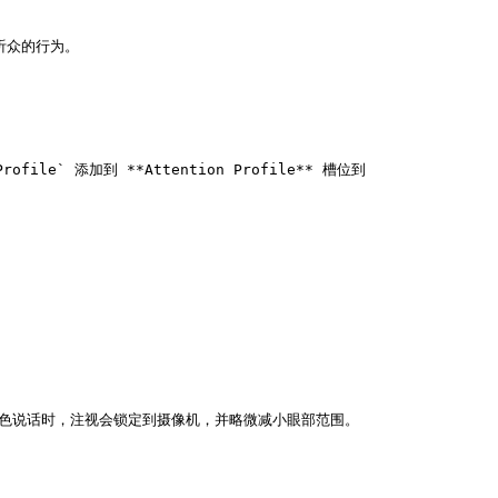
听众的行为。

` 添加到 **Attention Profile** 槽位到 
角色说话时，注视会锁定到摄像机，并略微减小眼部范围。
