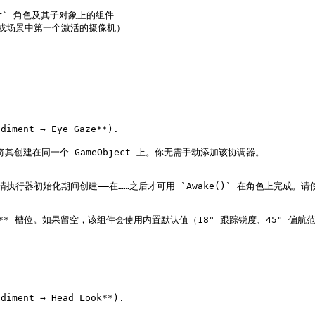
der` 角色及其子对象上的组件

或场景中第一个激活的摄像机）

ment → Eye Gaze**).

间将其创建在同一个 GameObject 上。你无需手动添加该协调器。

协调器在眼睛执行器初始化期间创建——在……之后才可用 `Awake()` 在角色上完成。
配置文件** 槽位。如果留空，该组件会使用内置默认值（18° 跟踪锐度、45° 偏
ment → Head Look**).
