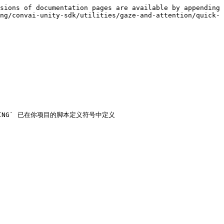
sions of documentation pages are available by appending 
ng/convai-unity-sdk/utilities/gaze-and-attention/quick-
_RIGGING` 已在你项目的脚本定义符号中定义
