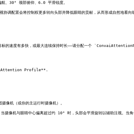
部偏航、30° 颈部俯仰、6.0 平滑锐度。

说话时，注视协调配置会将控制权更多转向头部并降低眼睛的贡献，从而形成自然地看向
快，或最大连续保持时长——请分配一个 `ConvaiAttentionProfile
tention Profile**.

视图摄像机（或你的主运行时摄像机）。

。当摄像机与眼睛中心偏离超过约 10° 时，头部会平滑旋转以辅助注视。当