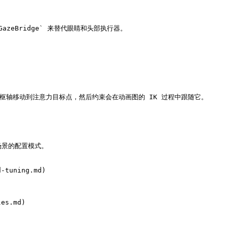
GazeBridge` 来替代眼睛和头部执行器。

每一帧将枢轴移动到注意力目标点，然后约束会在动画图的 IK 过程中跟随它。

场景的配置模式。

tuning.md)

s.md)
