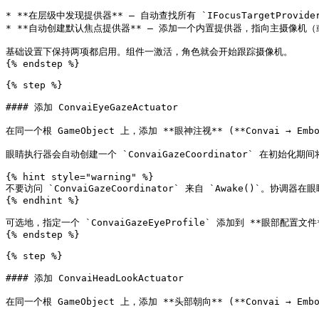
* **在层级中发现提供器** — 自动查找所有 `IFocusTargetProvi
* **自动创建默认焦点提供器** — 添加一个内置提供器，指向主摄像机（
基础设置下保持两项都启用。组件一激活，角色就会开始跟踪摄像机。

{% endstep %}

{% step %}

#### 添加 ConvaiEyeGazeActuator

在同一个根 GameObject 上，添加 **眼神注视** (**Convai → Embodi
眼睛执行器会自动创建一个 `ConvaiGazeCoordinator` 在初始化期
{% hint style="warning" %}

不要访问 `ConvaiGazeCoordinator` 来自 `Awake()`。
{% endhint %}

可选地，指定一个 `ConvaiGazeEyeProfile` 添加到 **眼部
{% endstep %}

{% step %}

#### 添加 ConvaiHeadLookActuator

在同一个根 GameObject 上，添加 **头部朝向** (**Convai → Embodi