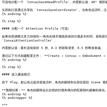
可选地分配一个 `ConvaiGazeHeadProfile`。内置默认值：40° 颈
头部执行器通过共享的 `ConvaiGazeCoordinator`。当角色
{% endstep %}

{% step %}

#### 分配一个 Attention Profile（可选）

如果你想调整注意力持续性——角色在移开视线前保持注视多长时间、获取新目标的速度有多
`ConvaiAttentionController`.

内置默认值：最长连续保持 5 秒、0.3 秒获取渐变、0.5 秒释放衰减。

通过以下方式创建配置文件： **Create → Convai → Embodiment → At
{% endstep %}

{% step %}

#### 进入播放模式

按下 Play。默认焦点提供器激活时，角色的眼睛和头部应跟踪 Scene 
**预期结果：** 角色的眼睛会以自然的扫视和偶尔的眨眼朝向摄像机移动
{% endstep %}

{% endstepper %}

***
