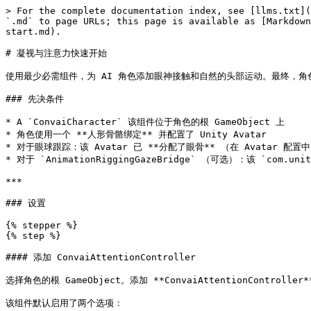
> For the complete documentation index, see [llms.txt](
`.md` to page URLs; this page is available as [Markdown
start.md).

# 凝视与注意力快速开始

使用最少必需组件，为 AI 角色添加眼神接触和自然的头部运动。最终，角
### 先决条件

* A `ConvaiCharacter` 该组件位于角色的根 GameObject 上

* 角色使用一个 **人形骨骼绑定** 并配置了 Unity Avatar

* 对于眼球跟踪：该 Avatar 已 **分配了眼骨** （在 Avatar 配置中
* 对于 `AnimationRiggingGazeBridge` （可选）：该 `com.un
***

### 设置

{% stepper %}

{% step %}

#### 添加 ConvaiAttentionController

选择角色的根 GameObject。添加 **ConvaiAttentionController** (
该组件默认启用了两个选项：
