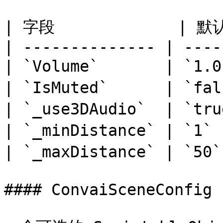
| 字段             | 默认
| -------------- | ----
| `Volume`       | `1
| `IsMuted`      | `
| `_use3DAudio`  | `
| `_minDistance` | `
| `_maxDistance` | `
#### ConvaiSceneConfig
