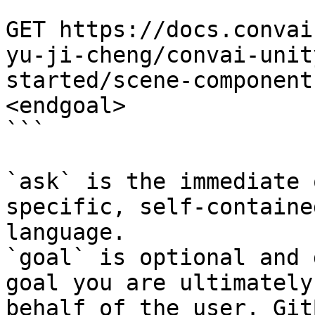
```

GET https://docs.convai
yu-ji-cheng/convai-unit
started/scene-component
<endgoal>

```

`ask` is the immediate 
specific, self-containe
language.

`goal` is optional and 
goal you are ultimately
behalf of the user. Git