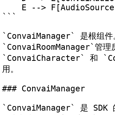
    E --> F[AudioSource]

```

`ConvaiManager` 是根
`ConvaiRoomManager
`ConvaiCharacter` 和 
用。

### ConvaiManager

`ConvaiManager` 是 S