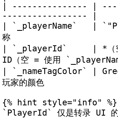
| --------------- | ---
----------------- |

| `_playerName`   | 
称                      
| `_playerId`     |
ID（空 = 使用 `_playerNam
| `_nameTagColor` | 
玩家的颜色                
{% hint style="info" %}

`PlayerId` 仅是转录 