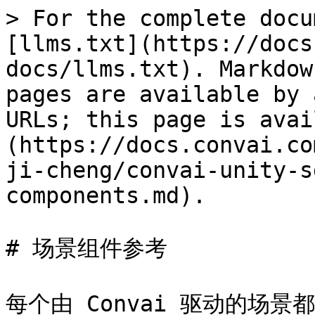
> For the complete docu
[llms.txt](https://docs
docs/llms.txt). Markdow
pages are available by 
URLs; this page is avai
(https://docs.convai.co
ji-cheng/convai-unity-s
components.md).

# 场景组件参考

每个由 Convai 驱动的场