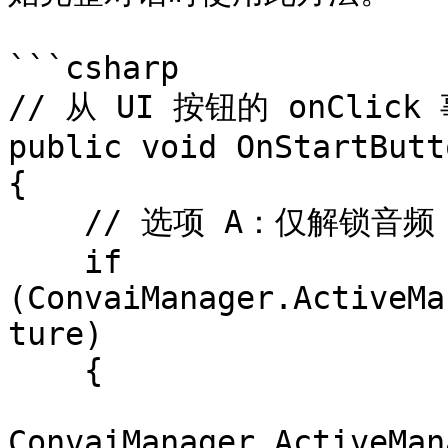
```csharp

// 从 UI 按钮的 onClick
public void OnStartButt
{

    // 选项 A：仅解锁音频（暂不启用麦克风）

    if 
(ConvaiManager.ActiveMa
ture)

    {

ConvaiManager.ActiveMan