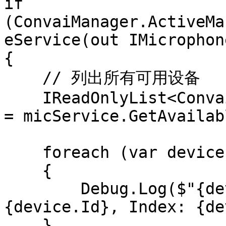
if 
(ConvaiManager.ActiveMa
eService(out IMicrophon
{

    // 列出所有可用设备

    IReadOnlyList<ConvaiMicrophoneDevice> devices 
= micService.GetAvailab
    foreach (var device in devices)

    {

        Debug.Log($"{device.Name} (ID: 
{device.Id}, Index: {de
    }
