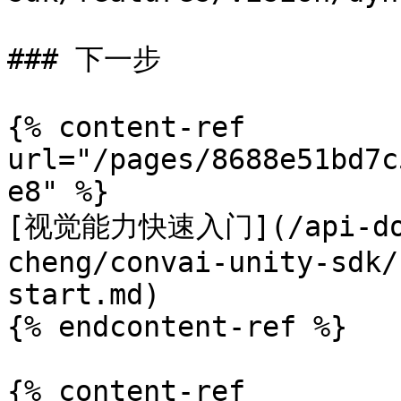
### 下一步

{% content-ref 
url="/pages/8688e51bd7c
e8" %}

[视觉能力快速入门](/api-docs
cheng/convai-unity-sdk/
start.md)

{% endcontent-ref %}

{% content-ref 