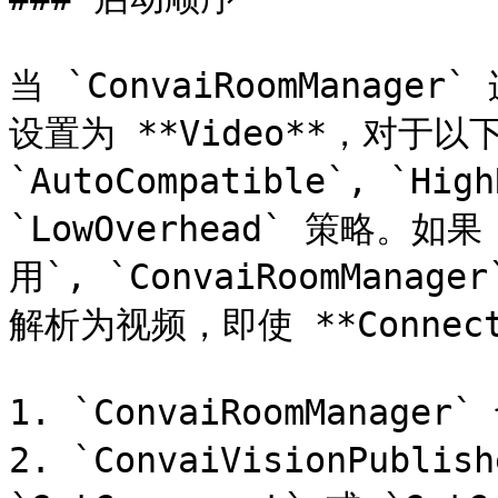
当 `ConvaiRoomManager` 
设置为 **Video**，对于
`AutoCompatible`, `Hig
`LowOverhead` 策略。
用`, `ConvaiRoomMan
解析为视频，即使 **Connecti
1. `ConvaiRoomManage
2. `ConvaiVisionPub