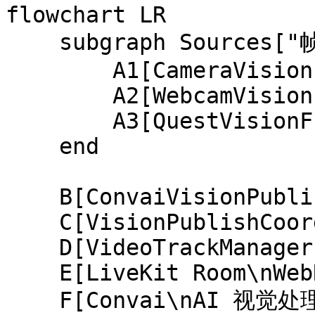
flowchart LR

    subgraph Sources["帧源（选择一个）"]

        A1[CameraVisionFrameSource]

        A2[WebcamVisionFrameSource]

        A3[QuestVisionFrameSource]

    end

    B[ConvaiVisionPublisher\nIConvaiModule]

    C[VisionPublishCoordinator]

    D[VideoTrackManager]

    E[LiveKit Room\nWebRTC]

    F[Convai\nAI 视觉处理]
