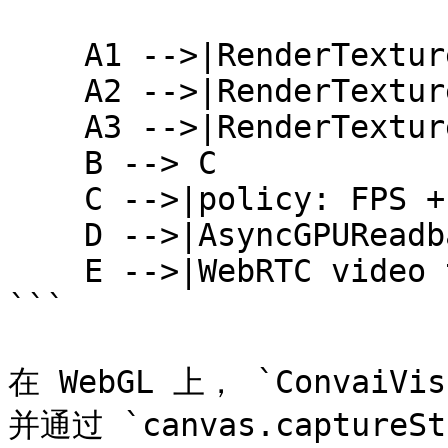
    A1 -->|RenderTexture| B

    A2 -->|RenderTexture| B

    A3 -->|RenderTexture| B

    B --> C

    C -->|policy: FPS + bitrate| D

    D -->|AsyncGPUReadback| E

    E -->|WebRTC video track| F

```

在 WebGL 上， `ConvaiV
并通过 `canvas.captur