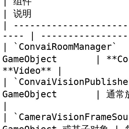
| 组件                        | 放置位
| 说明                  
| ---------------------
---- | ----------------
| `ConvaiRoomManager`
GameObject       | **
**Video** |

| `ConvaiVisionPublis
GameObject       | 通常放置在 NP
|

| `CameraVisionFrameS