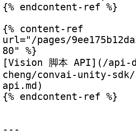
{% endcontent-ref %}

{% content-ref 
url="/pages/9ee175b12da
80" %}

[Vision 脚本 API](/api-d
cheng/convai-unity-sdk/
api.md)

{% endcontent-ref %}

---
