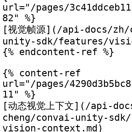
url="/pages/3c41ddceb11
82" %}

[视觉帧源](/api-docs/zh/c
unity-sdk/features/visi
{% endcontent-ref %}

{% content-ref 
url="/pages/4290d3b5bc8
11" %}

[动态视觉上下文](/api-docs/
cheng/convai-unity-sdk/
vision-context.md)
