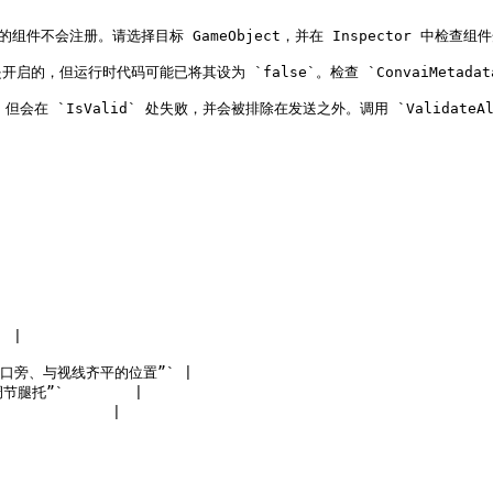
禁用的组件不会注册。请选择目标 GameObject，并在 Inspector 中检查组件
默认是开启的，但运行时代码可能已将其设为 `false`。检查 `ConvaiMetadata
 但会在 `IsValid` 处失败，并会被排除在发送之外。调用 `ValidateAll
 |

口旁、与视线齐平的位置”` |

托”`        |

          |
