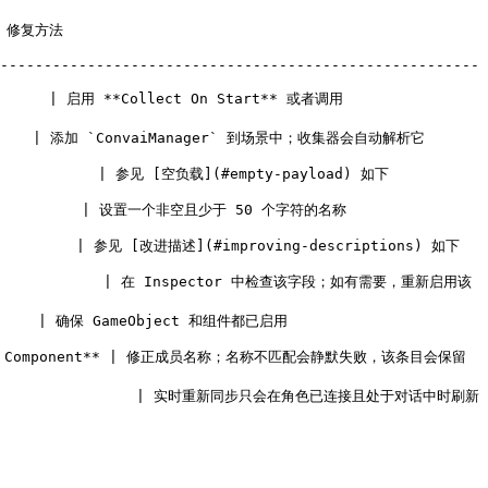
           
-------------------------------------------------------
     | 启用 **Collect On Start** 或者调用 
ger` 到场景中；收集器会自动解析它                                    
yload) 如下                                          
                                               
improving-descriptions) 如下                                
              | 在 Inspector 中检查该字段；如有需要，重新启用该
                                         
urce Component** | 修正成员名称；名称不匹配会静默失败，该条目会保留
                   | 实时重新同步只会在角色已连接且处于对话中时刷新