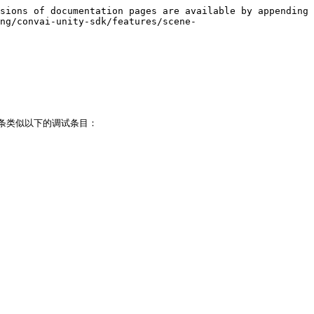
sions of documentation pages are available by appending 
ng/convai-unity-sdk/features/scene-
录一条类似以下的调试条目：
