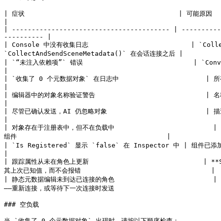
| 症状                                       | 可能原因                                 
|

| ---------------------------------------- | ----------
---------- |

| Console 中没有收集日志                          | `Coll
`CollectAndSendSceneMetadata()` 在会话连接之后 |

| `“未注入依赖项”` 错误                            | `ConvaiSceneMet
|

| `收集了 0 个元数据对象` 在日志中                      | 所有对象都被排除在负载之外    
|

| 编辑器中的对象名称验证警告                            | 名称为空或超过 50 个字符     
|

| 尽管已确认发送，AI 仍忽略对象                         | 描述缺失或过于含糊     
|

| 对象存在于注册表中，但不在负载中                         | 
组件                                      |

| `Is Registered` 显示 `false` 在 Inspector 中 | 组件已添加，但 `OnEnable` 尚未触
|

| 跟踪属性从未在角色上更新                             |
其上次已知值，而不会报错                                 |

| 静态元数据编辑未到达已连接的角色                         
——重新连接，或等待下一次连接时发送                            
### 空负载

当 `收集了 0 个元数据对象` 出现时，请按以下顺序检查：
