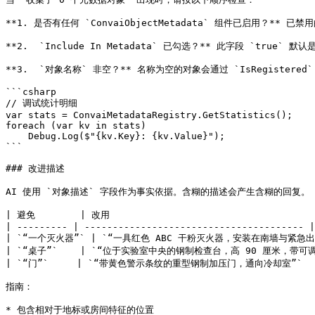
**1. 是否有任何 `ConvaiObjectMetadata` 组件已启用？** 已
**2.  `Include In Metadata` 已勾选？** 此字段 `true` 
**3.  `对象名称` 非空？** 名称为空的对象会通过 `IsRegistered`
```csharp

// 调试统计明细

var stats = ConvaiMetadataRegistry.GetStatistics();

foreach (var kv in stats)

    Debug.Log($"{kv.Key}: {kv.Value}");

```

### 改进描述

AI 使用 `对象描述` 字段作为事实依据。含糊的描述会产生含糊的回复。

| 避免        | 改用                                     
| --------- | --------------------------------------- |

| `“一个灭火器”` | `“一具红色 ABC 干粉灭火器，安装在南墙与紧急出
| `“桌子”`    | `“位于实验室中央的钢制检查台，高 90 厘米，带可调节腿
| `“门”`     | `“带黄色警示条纹的重型钢制加压门，通向冷却室”`     
指南：

* 包含相对于地标或房间特征的位置
