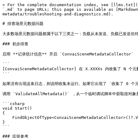
> For the complete documentation index, see [llms.txt](
`.md` to page URLs; this page is available as [Markdown
metadata/troubleshooting-and-diagnostics.md).

# 排查场景元数据问题

大多数场景元数据问题都属于以下三类之一：负载从未发送、负载已发送但对象
### 初步排查

启用 **记录统计信息** 开启 `ConvaiSceneMetadataColle
```

[ConvaiSceneMetadataCollector] 在 X.XXXXs 内收集了
```

如果没有出现这条日志，则说明收集未运行。如果它出现了 `收集了 0 个元
调用 `ValidateAllMetadata()` ，从一个临时调试脚本中获取按对
```csharp

void Start()

{

    FindObjectOfType<ConvaiSceneMetadataCollector>()?.ValidateAllMetadata();

}

```

### 症状参考
