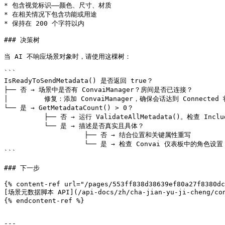
* 包含视觉标识——颜色、尺寸、材质

* 在相关情况下包含功能或用途

* 保持在 200 个字符以内

### 决策树

当 AI 不响应场景对象时，请使用这棵树：

```

IsReadyToSendMetadata() 是否返回 true？

├── 否 → 场景中是否有 ConvaiManager？房间是否已连接？

│         修复：添加 ConvaiManager，确保会话达到 Connected 
└── 是 → GetMetadataCount() > 0？

          ├── 否 → 运行 ValidateAllMetadata()。检查 Include In Metadata 和 Object Name 字段

          └── 是 → 描述是否真实且具体？

                    ├── 否 → 结合位置和关键属性重写

                    └── 是 → 检查 Convai 仪表板中的角色设置

```

### 下一步

{% content-ref url="/pages/553ff838d38639ef80a27f8380dc
[场景元数据脚本 API](/api-docs/zh/cha-jian-yu-ji-cheng/conva
{% endcontent-ref %}

---
