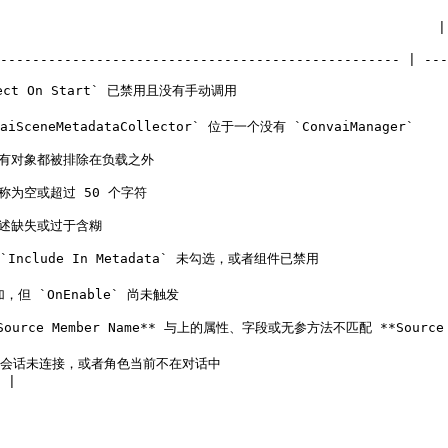
                        | 修复方法                                                      
-------------------------------------------------- | ---
ect On Start` 已禁用且没有手动调用                           
adataCollector` 位于一个没有 `ConvaiManager`        | 添加 `ConvaiMana
                                            | 参见 [空负载](#empty-pa
                                          | 设置一个非空且少于 50 个字符的名称   
                                               | 参见 [改进描述](#
`Include In Metadata` 未勾选，或者组件已禁用              
发                                      | 确保 GameObject 和组件都已启用       
 **Source Member Name** 与上的属性、字段或无参方法不匹配 **So
| 会话未连接，或者角色当前不在对话中                         
|
