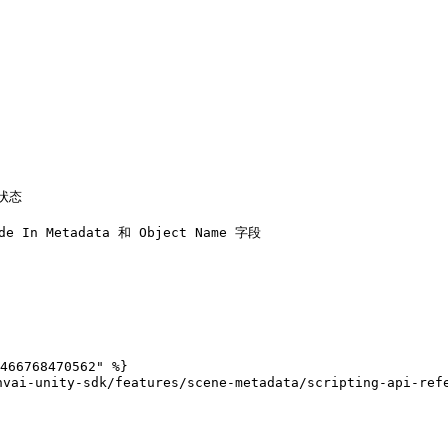
状态

466768470562" %}

i-unity-sdk/features/scene-metadata/scripting-api-refe