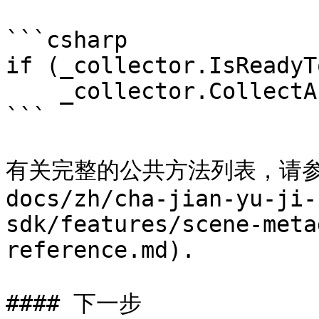
```csharp

if (_collector.IsReadyT
    _collector.CollectAndSendSceneMetadata();

```

有关完整的公共方法列表，请参见 
docs/zh/cha-jian-yu-ji-
sdk/features/scene-meta
reference.md).

#### 下一步
