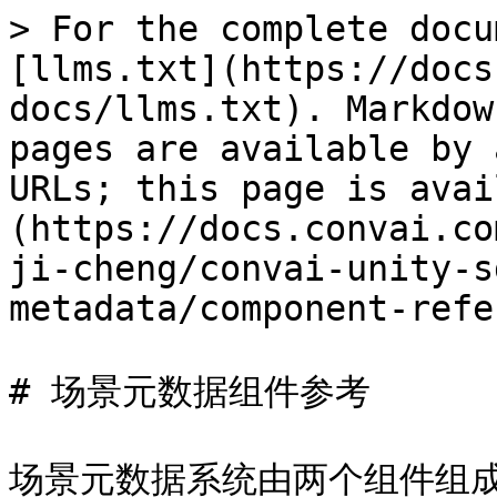
> For the complete docu
[llms.txt](https://docs
docs/llms.txt). Markdow
pages are available by 
URLs; this page is avai
(https://docs.convai.co
ji-cheng/convai-unity-s
metadata/component-refe
# 场景元数据组件参考

场景元数据系统由两个组件组成。 `C