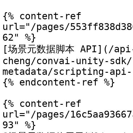
{% content-ref 
url="/pages/553ff838d38
62" %}

[场景元数据脚本 API](/api-d
cheng/convai-unity-sdk/
metadata/scripting-api-
{% endcontent-ref %}

{% content-ref 
url="/pages/16c5aa93667
93" %}
