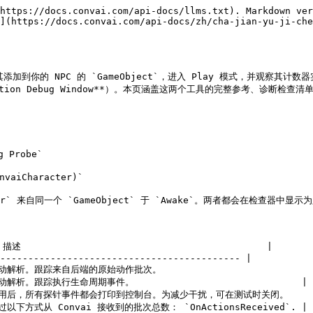
bugProbe] 调度器批次已中止 #1。
```

### Action Debug Window

`编辑器窗口` — `Convai.Editor.Actions`

菜单路径： `Convai → Developer → Action Debug Window`

一个用于动作流水线的实时检查器：已渲染的后端配置、验证器诊断、本地命令注入，以及运行时调度事件信息流。该窗口会自动解析一个 `ConvaiCharacter`, `ConvaiActionConfigSource`，以及 `ConvaiActionDispatcher` 在当前打开的场景中；使用 **刷新** 以强制重新解析，并使用 **清除** 来重置事件信息流和运行时诊断状态。

#### 已渲染的后端配置

列出每个已编写的 `ConvaiActionDefinition` 来自 `ConvaiActionConfigSource`，以及 `ConvaiActionConfigValidator` 诊断（错误、警告和信息）以及每个动作的生效失败策略——要么是动作级覆盖，要么是调度器的默认 `失败策略`.

#### 运行时动作状态

仅在 Play 模式下可用。离开 Play 模式后，窗口会显示 `进入 Play 模式以检查后端确认的动作状态、待处理补丁和 ACK 元数据。` 运行后，它会显示：

* 会话标签， `已连接，已就绪` 或 `尚未准备好接收运行时动作更新`.
* 一个只读的后端确认快照：当前动作、对象、角色、注意对象、活动定义数量以及可执行目录数量。
* 每个待处理的运行时更新，以及它们的更新 ID、变更类型（`配置`, `注意`，或 `配置 + 注意`），确认状态（`等待 ACK` 或 `已收到 ACK（<status>）`），以及自发送以来经过的秒数。
* 该窗口观察到的最近一次动作更新确认，或 `本窗口未观察到。` 如果尚未到达任何确认。

运行时动作状态由后端确认：在 Convai 返回确认之前，更新会一直保持待处理状态，而成功的确认会按发送顺序提交。错误状态、格式错误或不匹配的确认元数据，或 30 秒超时，都会在不重试的情况下丢弃待处理变更，并且控制台会记录 `[<character name>] 运行时动作变更已丢弃 update_id=<id> reason=<reasonCode>`。断开连接也会丢弃所有待处理变更且不重试，但这是静默进行的——不会记录这条消息。如果确认的 action-generation-strategy 状态为 `requires_reconnect`，控制台还会记录 `[<character name>] 运行时动作更新 ACK 需要重新连接；未执行自动重连（update_id=<id>）` ——SDK 会显示此状态，但不会自动重连。参见 [在运行时更新角色动作](/api-docs/zh/cha-jian-yu-ji-cheng/convai-unity-sdk/features/character-actions/update-actions-at-runtime.md) 以了解完整的确认模型及其底层 `ConvaiActionConfigPatch` API。

#### 运行时补丁合成器

构建并发送一个 `ConvaiActionConfigPatch` 到实时会话中，映射到中描述的省略与空语义。 [在运行时更新角色动作](/api-docs/zh/cha-jian-yu-ji-cheng/convai-unity-sdk/features/character-actions/update-actions-at-runtime.md): `未勾选字段 = 省略/保留。已勾选但无值的字段 = 显式清空。只有在匹配且成功的后端 ACK 之后，状态才会被确认更改。` 切换项涵盖动作替换（每行一个动作）、对象替换、角色替换、嵌套 `action_config` attention，以及一个顶层注意覆盖项，当两者都包含时它会生效。设置 **反应** 以及一个可选的 **更新 ID** ——留空可生成一个 action-debug ID。

| Button  | 效果                                             |
| ------- | ---------------------------------------------- |
| `加载已确认` | 将该角色当前已确认的动作配置加载到草稿中，并勾选所有字段。                  |
| `重置草稿`  | 将草稿清空并恢复为全未勾选状态。                               |
| `预览`    | 在本地验证草稿，并在不发送任何内容的情况下显示预测得到的动作配置。              |
| `发送补丁`  | 发送该补丁。仅在角色已连接（`IsInConversation`）且至少包含一个字段时可用。 |

#### 本地注入与预设

**本地注入** 仿照 `ConvaiActionDebugProbe`的测试注入：输入动作名称和目标/参数，然后选择 **注入** 或 **注入 → 第一个已编写对象** 以直接提交命令到 `ConvaiActionDispatcher`，绕过 Convai。每个已编写动作名称也都会列出一个按钮，方便对第一个已注册对象进行一键注入。

**预设** 当项目注册了一个 `IConvaiActionDebugPresetProvider`时会出现。每个提供者都可以公开一个 **应用 \[provider] 模板** 按钮（仅编辑模式——将生成的 `ConvaiActionDefinition` 条目写入到 `ConvaiActionConfigSource`，在匹配的定义上保留现有的执行器和调度调优字段），并提供命名的注入预设以便一键测试。

#### 运行时信息流

最近 80 个事件的滚动日志：接收的批次、步骤开始/完成、批次中止、注入的命令、应用的模板、排队中的运行时补丁（`运行时补丁已排队`），动作更新确认（`运行时动作 ACK`），以及动作响应过滤器诊断（`动作过滤`）。过滤器诊断条目只报告计数——角色 ID、参与者 ID、接收/接受/拒绝总数以及拒绝原因代码——绝不会包含原始动作载荷，因此在日常调试期间可以安全地保持该信息流启用。

### 诊断检查清单

当动作未执行时，请按顺序使用此检查清单：

{% stepper %}
{% step %}

#### 验证后端正在发送动作

检查 `_receivedBatchCount` 在 Play 模式下说出命令后，检查探针检查器中的计数器。

* **计数器递增** → 后端返回了一个动作批次；继续下一步。
* **计数器保持为 0** → Convai 没有返回动作响应。可能原因：
  * `ConvaiActionConfigSource` 没有动作定义（后端不知道可用动作存在）
  * Convai 后端角色未配置为针对该角色 ID 返回动作
  * 会话未成功连接
    {% endstep %}

{% step %}

#### 验证调度器正在处理该批次

如果 `_receivedBatchCount` 递增，但 `_startedStepCount` 仍为 0：

* `ConvaiActionDispatcher` 可能在 NPC 的 `GameObject`
* 检查调度器是否位于 **同一个 `GameObject`** 与 `ConvaiCharacter`
* 验证检查器中调度器组件已启用（组件名称旁的复选框）
  {% endstep %}

{% step %}

#### 读取步骤失败消息

如果 `_failedStepCount` 递增后，展开 `_lastStepStarted` 并在控制台中查找失败消息。