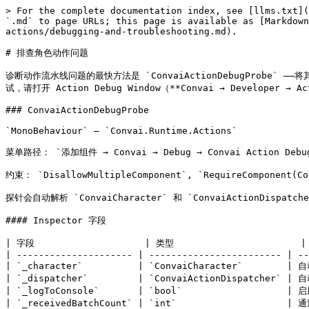
> For the complete documentation index, see [llms.txt](https://docs.convai.com/api-docs/llms.txt). Markdown versions of documentation pages are available by appending `.md` to page URLs; this page is available as [Markdown](https://docs.convai.com/api-docs/zh/cha-jian-yu-ji-cheng/convai-unity-sdk/features/character-actions/debugging-and-troubleshooting.md).

# 排查角色动作问题

诊断动作流水线问题的最快方法是 `ConvaiActionDebugProbe` ——将其添加到你的 NPC 的 `GameObject`，进入 Play 模式，并观察其计数器实时更新。对于后端确认的运行时动作状态、待处理更新确认以及本地补丁测试，请打开 Action Debug Window（**Convai → Developer → Action Debug Window**）。本页涵盖这两个工具的完整参考、诊断检查清单，以及针对每种常见故障模式的完整故障排查表。

### ConvaiActionDebugProbe

`MonoBehaviour` — `Convai.Runtime.Actions`

菜单路径： `添加组件 → Convai → Debug → Convai Action Debug Probe`

约束： `DisallowMultipleComponent`, `RequireComponent(ConvaiCharacter)`

探针会自动解析 `ConvaiCharacter` 和 `ConvaiActionDispatcher` 来自同一个 `GameObject` 于 `Awake`。两者都会在检查器中显示为只读引用字段，用于确认自动解析成功。

#### Inspector 字段

| 字段                    | 类型                       | 描述                                            |
| --------------------- | ------------------------ | --------------------------------------------- |
| `_character`          | `ConvaiCharacter`        | 自动解析。跟踪来自后端的原始动作批次。                           |
| `_dispatcher`         | `ConvaiActionDispatcher` | 自动解析。跟踪执行生命周期事件。                              |
| `_logToConsole`       | `bool`                   | 启用后，所有探针事件都会打印到控制台。为减少干扰，可在测试时关闭。             |
| `_receivedBatchCount` | `int`                    | 通过以下方式从 Convai 接收到的批次总数： `OnActionsReceived`. |
| `_startedStepCount`   | `int`                    | 调度器已开始执行的步骤总数。                                |
| `_succeededStepCount` | `int`                    | 返回以下结果的步骤总数 `成功`.                             |
| `_failedStepCount`    | `int`                    | 返回以下结果的步骤总数 `失败`, `已取消`，或 `超时`.               |
| `_unhandledStepCount` | `int`                    | 返回以下结果的步骤总数 `未处理`.                            |
| `_abortedBatchCount`  | `int`                    | 被以下策略提前中止的批次数总计： `StopBatch` 失败策略。            |
| `_lastReceivedBatch`  | `string` (文本区域)          | 最近一次从 Convai 接收到的批次的 JSON。                    |
| `_lastStepStarted`    | `string` (文本区域)          | 调度器最近开始执行的步骤摘要。                               |
| `_lastStepSucceeded`  | `string` (文本区域)          | 最近一次成功完成的步骤摘要。                                |
| `_lastUnhandledStep`  | `string` (文本区域)          | 最近一次未处理步骤的摘要。                                 |

#### 上下文菜单操作

在检查器中右键单击探针组件标题以访问：

| 命令         | 效果                                                |
| ---------- | ------------------------------------------------- |
| **注入测试批次** | 提交一个 `移动到` 将命令定向到调度器中第一个已注册对象的指令。无需实时对话即可测试完整流水线。 |
| **重置探针状态** | 将所有计数器重置为 `0` 并清空所有文本字段。请在各次测试之间使用，以保持计数器有意义。     |

#### 控制台日志格式

当 `_logToConsole` 启用后，探针会按以下格式写入控制台：

```
[ConvaiActionDebugProbe] 已接收动作批次 #1: [{"name":"Move To","target":"Extinguisher"}]
[ConvaiActionDebugProbe] 调度器批次已开始。
[ConvaiActionDebugProbe] 步骤已开始 #1: cmd='Move To Extinguisher', def='Move To', target=Object:Extinguisher
[ConvaiActionDebugProbe] 步骤成功 #1: cmd='Move To Extinguisher', def='Move To', target=Object:Extinguisher
[ConvaiActionDebugProbe] 调度器批次已完成。
```

对于失败情况：

```
[ConvaiActionDebugProbe] 步骤失败 #1: cmd='Move To Cupboard', def='<unresolved>', target=None:<none>
[ConvaiActionDe