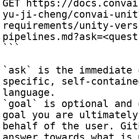
GET https://docs.convai
yu-ji-cheng/convai-unit
requirements/unity-vers
pipelines.md?ask=<quest
```

`ask` is the immediate 
specific, self-containe
language.

`goal` is optional and 
goal you are ultimately
behalf of the user. Git
answer towards what is 