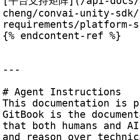
[平台支持矩阵](/api-docs/z
cheng/convai-unity-sdk/
requirements/platform-s
{% endcontent-ref %}

---

# Agent Instructions

This documentation is p
GitBook is the document
that both humans and AI
and reason over technic