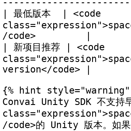
-----------------------
| 最低版本  | <code 
class="expression">spac
/code>         |

| 新项目推荐 | <code 
class="expression">spac
version</code> |

{% hint style="warning" 
Convai Unity SDK 不支持早
class="expression">spac
/code>的 Unity 版本。