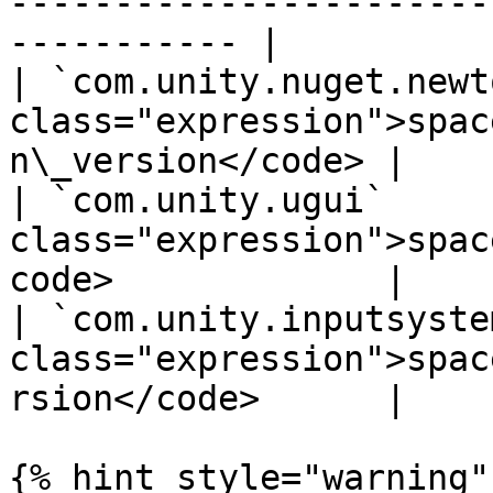
-----------------------
----------- |

| `com.unity.nuget.newt
class="expression">spac
n\_version</code> |

| `com.unity.ugui`     
class="expression">spac
code>             |

| `com.unity.inputsyste
class="expression">spac
rsion</code>      |

{% hint style="warning" 